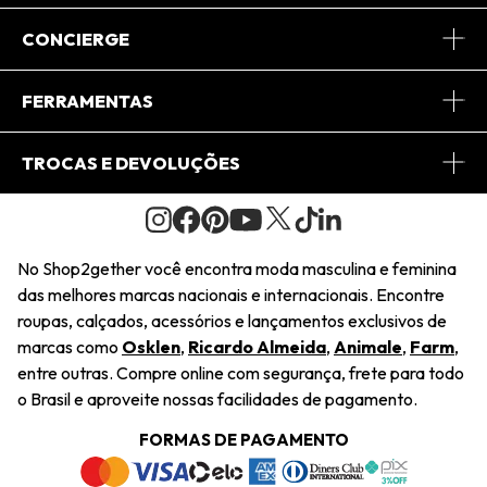
Sobre Nós
CONCIERGE
Conheça o App
Central de Relacionamento
FERRAMENTAS
Conheça o Site
Fretes
Minha Conta
TROCAS E DEVOLUÇÕES
Journal
2Getherclub
Pedido de Presente
Condições Gerais
Novos Designers
Regulamento e Promoções
Wishlist
No Shop2gether você encontra moda masculina e feminina
Troca Fácil
das melhores marcas nacionais e internacionais. Encontre
Saiu na Mídia
Cupons
roupas, calçados, acessórios e lançamentos exclusivos de
Restituição de Pagamento
marcas como
Osklen
,
Ricardo Almeida
,
Animale
,
Farm
,
Sustentabilidade
entre outras. Compre online com segurança, frete para todo
Dúvidas Frequentes
o Brasil e aproveite nossas facilidades de pagamento.
Navegando
Termos e Condições
FORMAS DE PAGAMENTO
Termos e Condições