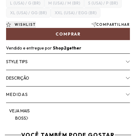
L (USA) / G (BR)
M (USA) / M (BR)
S (USA) / P (BR)
XL (USA) / GG (BR)
XXL (USA) / EGG (BR)
WISHLIST
COMPARTILHAR
COMPRAR
Vendido e entregue por
Shop2gether
STYLE TIPS
DESCRIÇÃO
MEDIDAS
VEJA MAIS
BOSS
VOCÊ TAMBÉM PODE GOSTAR