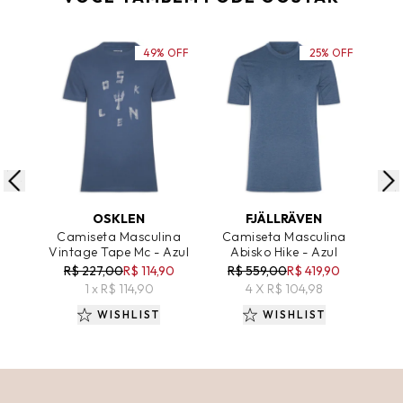
49% OFF
25% OFF
ADICIONAR AO CARRINHO
ADICIONAR AO CARRINHO
A
OSKLEN
FJÄLLRÄVEN
Camiseta Masculina
Camiseta Masculina
Ca
Vintage Tape Mc - Azul
Abisko Hike - Azul
B
Go
R$ 227,00
R$ 114,90
R$ 559,00
R$ 419,90
R
1 x R$ 114,90
4 X R$ 104,98
WISHLIST
WISHLIST