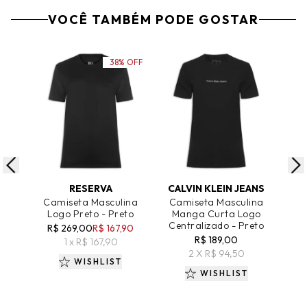
VOCÊ TAMBÉM PODE GOSTAR
38% OFF
ADICIONAR AO CARRINHO
ADICIONAR AO CARRINHO
A
RESERVA
CALVIN KLEIN JEANS
Camiseta Masculina
Camiseta Masculina
Ca
Logo Preto - Preto
Manga Curta Logo
Pim
Centralizado - Preto
R$ 269,00
R$ 167,90
R
R$ 189,00
1 x R$ 167,90
2 X R$ 94,50
WISHLIST
WISHLIST