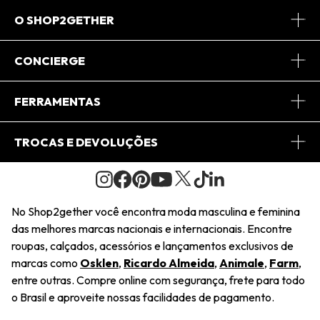
O SHOP2GETHER
Sobre Nós
CONCIERGE
Conheça o App
Central de Relacionamento
FERRAMENTAS
Conheça o Site
Fretes
Minha Conta
TROCAS E DEVOLUÇÕES
Journal
2Getherclub
Pedido de Presente
Condições Gerais
Novos Designers
Regulamento e Promoções
Wishlist
No Shop2gether você encontra moda masculina e feminina
Troca Fácil
das melhores marcas nacionais e internacionais. Encontre
Saiu na Mídia
Cupons
roupas, calçados, acessórios e lançamentos exclusivos de
Restituição de Pagamento
marcas como
Osklen
,
Ricardo Almeida
,
Animale
,
Farm
,
Sustentabilidade
entre outras. Compre online com segurança, frete para todo
Dúvidas Frequentes
o Brasil e aproveite nossas facilidades de pagamento.
Navegando