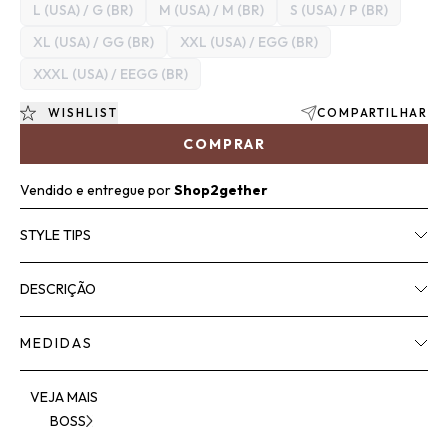
L (USA) / G (BR)
M (USA) / M (BR)
S (USA) / P (BR)
XL (USA) / GG (BR)
XXL (USA) / EGG (BR)
XXXL (USA) / EEGG (BR)
WISHLIST
COMPARTILHAR
COMPRAR
Vendido e entregue por
Shop2gether
STYLE TIPS
DESCRIÇÃO
MEDIDAS
VEJA MAIS
BOSS