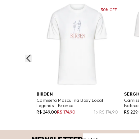
30% OFF
BIRDEN
SERGI
Camiseta Masculina Boxy Local
Camise
Legends - Branco
Boteco
R$ 249,00
R$ 174,90
1 x R$ 174,90
R$ 229