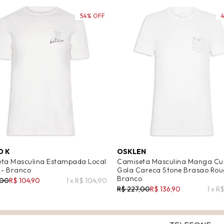
54% OFF
O K
OSKLEN
ta Masculina Estampada Local
Camiseta Masculina Manga Cu
 - Branco
Gola Careca Stone Brasao Rou
Branco
,00
R$ 104,90
1 x R$ 104,90
R$ 227,00
R$ 136,90
1 x R