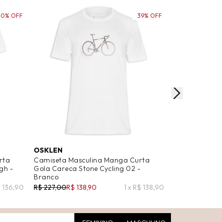
40% OFF
39% OFF
OSKLEN
OSKLEN
rta
Camiseta Masculina Manga Curta
Camiseta Mas
gh -
Gola Careca Stone Cycling 02 -
Gola Careca S
Branco
Sand - Branc
$ 136,90
R$ 227,00
R$ 138,90
1 x R$ 138,90
R$ 227,00
R$ 1