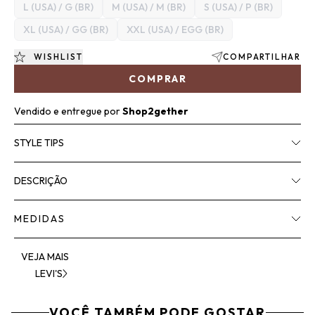
L (USA) / G (BR)
M (USA) / M (BR)
S (USA) / P (BR)
XL (USA) / GG (BR)
XXL (USA) / EGG (BR)
WISHLIST
COMPARTILHAR
COMPRAR
Vendido e entregue por
Shop2gether
STYLE TIPS
DESCRIÇÃO
MEDIDAS
VEJA MAIS
LEVI'S
VOCÊ TAMBÉM PODE GOSTAR