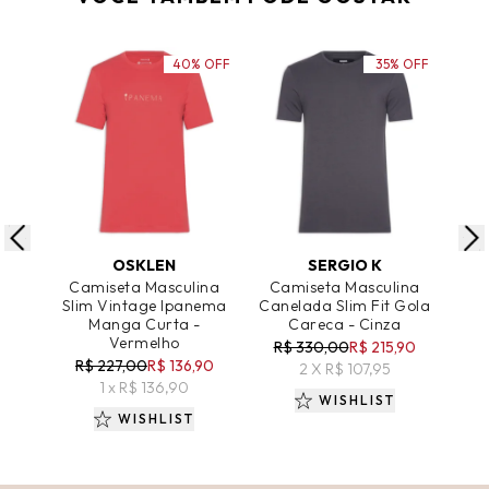
40% OFF
35% OFF
ADICIONAR AO CARRINHO
ADICIONAR AO CARRINHO
A
OSKLEN
SERGIO K
Camiseta Masculina
Camiseta Masculina
Ca
Slim Vintage Ipanema
Canelada Slim Fit Gola
M
Manga Curta -
Careca - Cinza
Car
Vermelho
R$ 330,00
R$ 215,90
R$ 227,00
R$ 136,90
R
2 X R$ 107,95
1 x R$ 136,90
WISHLIST
WISHLIST