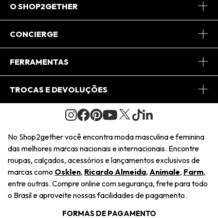
O SHOP2GETHER
Sobre Nós
CONCIERGE
Conheça o App
Central de Relacionamento
FERRAMENTAS
Conheça o Site
Fretes
Minha Conta
TROCAS E DEVOLUÇÕES
Journal
2Getherclub
Pedido de Presente
Condições Gerais
Novos Designers
Regulamento e Promoções
Wishlist
No Shop2gether você encontra moda masculina e feminina
Troca Fácil
das melhores marcas nacionais e internacionais. Encontre
Saiu na Mídia
Cupons
roupas, calçados, acessórios e lançamentos exclusivos de
Restituição de Pagamento
marcas como
Osklen
,
Ricardo Almeida
,
Animale
,
Farm
,
Sustentabilidade
entre outras. Compre online com segurança, frete para todo
Dúvidas Frequentes
o Brasil e aproveite nossas facilidades de pagamento.
Navegando
Termos e Condições
FORMAS DE PAGAMENTO