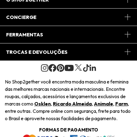
Sobre Nós
CONCIERGE
Conheça o App
Central de Relacionamento
FERRAMENTAS
Conheça o Site
Fretes
Minha Conta
TROCAS E DEVOLUÇÕES
Journal
2Getherclub
Pedido de Presente
Condições Gerais
Novos Designers
Regulamento e Promoções
Wishlist
No Shop2gether você encontra moda masculina e feminina
Troca Fácil
das melhores marcas nacionais e internacionais. Encontre
Saiu na Mídia
Cupons
roupas, calçados, acessórios e lançamentos exclusivos de
Restituição de Pagamento
marcas como
Osklen
,
Ricardo Almeida
,
Animale
,
Farm
,
Sustentabilidade
entre outras. Compre online com segurança, frete para todo
Dúvidas Frequentes
o Brasil e aproveite nossas facilidades de pagamento.
Navegando
Termos e Condições
FORMAS DE PAGAMENTO
Termos e Condições