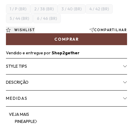
1 / P (BR)
2 / 38 (BR)
3 / 40 (BR)
4 / 42 (BR)
5 / 44 (BR)
6 / 46 (BR)
WISHLIST
COMPARTILHAR
COMPRAR
Vendido e entregue por
Shop2gether
STYLE TIPS
DESCRIÇÃO
MEDIDAS
VEJA MAIS
PINEAPPLE