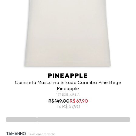
PINEAPPLE
Camiseta Masculina Silkada Carimbo Pine Bege
Pineapple
17TS051_AREIA
R$ 149,00
R$ 67,90
1 x R$ 67,90
TAMANHO
Selecione o tamanho