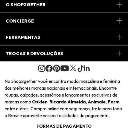
O SHOP2GETHER
Sobre Nós
CONCIERGE
Conheça o App
Central de Relacionamento
FERRAMENTAS
Conheça o Site
Fretes
Minha Conta
TROCAS E DEVOLUÇÕES
Journal
2Getherclub
Pedido de Presente
Condições Gerais
Novos Designers
Regulamento e Promoções
Wishlist
No Shop2gether você encontra moda masculina e feminina
Troca Fácil
das melhores marcas nacionais e internacionais. Encontre
Saiu na Mídia
Cupons
roupas, calçados, acessórios e lançamentos exclusivos de
Restituição de Pagamento
marcas como
Osklen
,
Ricardo Almeida
,
Animale
,
Farm
,
Sustentabilidade
entre outras. Compre online com segurança, frete para todo
Dúvidas Frequentes
o Brasil e aproveite nossas facilidades de pagamento.
Navegando
Termos e Condições
FORMAS DE PAGAMENTO