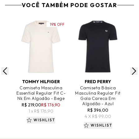
VOCÊ TAMBÉM PODE GOSTAR
19% OFF
ADICIONAR AO CARRINHO
ADICIONAR AO CARRINHO
A
TOMMY HILFIGER
FRED PERRY
Camiseta Masculina
Camiseta Básica
Essential Regular Fit C-
Masculina Regular Fit
Mas
Nk Em Algodão - Bege
Gola Careca Em
Algodão - Azul
A
R$ 219,00
R$ 176,90
R$ 396,00
1 x R$ 176,90
4 X R$ 99,00
WISHLIST
WISHLIST