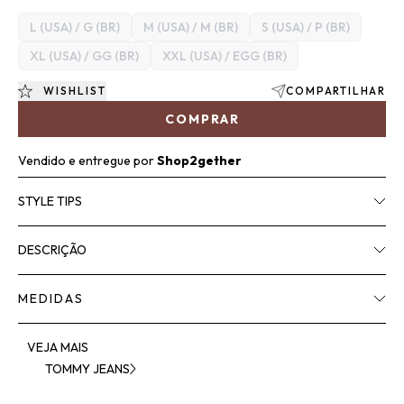
L (USA) / G (BR)
M (USA) / M (BR)
S (USA) / P (BR)
XL (USA) / GG (BR)
XXL (USA) / EGG (BR)
WISHLIST
COMPARTILHAR
COMPRAR
Vendido e entregue por
Shop2gether
STYLE TIPS
DESCRIÇÃO
MEDIDAS
VEJA MAIS
TOMMY JEANS