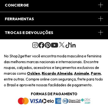
Sobre Nós
CONCIERGE
Conheça o App
Central de Relacionamento
FERRAMENTAS
Conheça o Site
Fretes
Minha Conta
TROCAS E DEVOLUÇÕES
Journal
2Getherclub
Pedido de Presente
Condições Gerais
Novos Designers
Regulamento e Promoções
Wishlist
No Shop2gether você encontra moda masculina e feminina
Troca Fácil
das melhores marcas nacionais e internacionais. Encontre
Saiu na Mídia
Cupons
roupas, calçados, acessórios e lançamentos exclusivos de
Restituição de Pagamento
marcas como
Osklen
,
Ricardo Almeida
,
Animale
,
Farm
,
Sustentabilidade
entre outras. Compre online com segurança, frete para todo
Dúvidas Frequentes
o Brasil e aproveite nossas facilidades de pagamento.
Navegando
Termos e Condições
FORMAS DE PAGAMENTO
Termos e Condições
Política de Privacidade