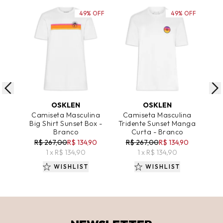
49% OFF
49% OFF
ADICIONAR AO CARRINHO
ADICIONAR AO CARRINHO
A
OSKLEN
OSKLEN
Camiseta Masculina
Camiseta Masculina
Ca
Big Shirt Sunset Box -
Tridente Sunset Manga
Es
Branco
Curta - Branco
D
R$ 267,00
R$ 134,90
R$ 267,00
R$ 134,90
R
1 x R$ 134,90
1 x R$ 134,90
WISHLIST
WISHLIST