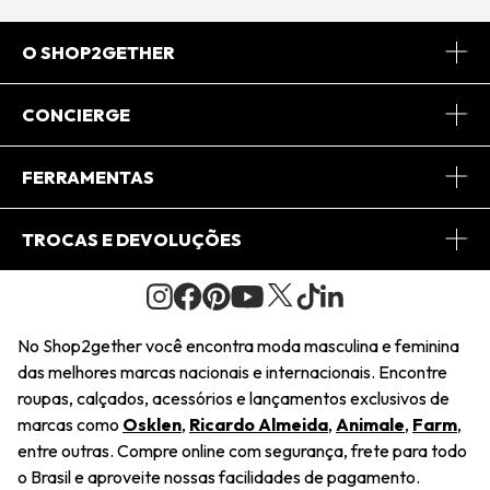
O SHOP2GETHER
Sobre Nós
CONCIERGE
Conheça o App
Central de Relacionamento
FERRAMENTAS
Conheça o Site
Fretes
Minha Conta
TROCAS E DEVOLUÇÕES
Journal
2Getherclub
Pedido de Presente
Condições Gerais
Novos Designers
Regulamento e Promoções
Wishlist
No Shop2gether você encontra moda masculina e feminina
Troca Fácil
das melhores marcas nacionais e internacionais. Encontre
Saiu na Mídia
Cupons
roupas, calçados, acessórios e lançamentos exclusivos de
Restituição de Pagamento
marcas como
Osklen
,
Ricardo Almeida
,
Animale
,
Farm
,
Sustentabilidade
entre outras. Compre online com segurança, frete para todo
Dúvidas Frequentes
o Brasil e aproveite nossas facilidades de pagamento.
Navegando