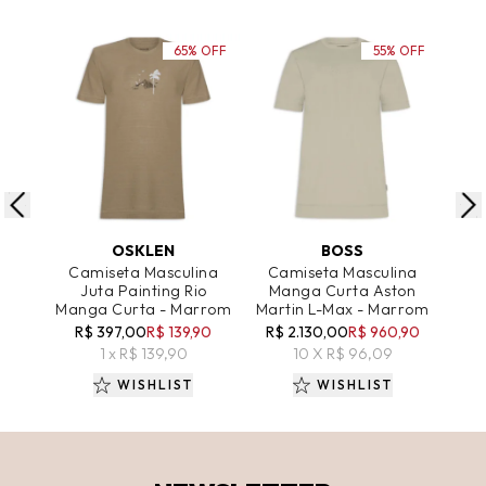
65% OFF
55% OFF
ADICIONAR AO CARRINHO
ADICIONAR AO CARRINHO
A
OSKLEN
BOSS
Camiseta Masculina
Camiseta Masculina
Ca
Juta Painting Rio
Manga Curta Aston
Ma
Manga Curta - Marrom
Martin L-Max - Marrom
B
R$ 397,00
R$ 139,90
R$ 2.130,00
R$ 960,90
R
1 x R$ 139,90
10 X R$ 96,09
WISHLIST
WISHLIST