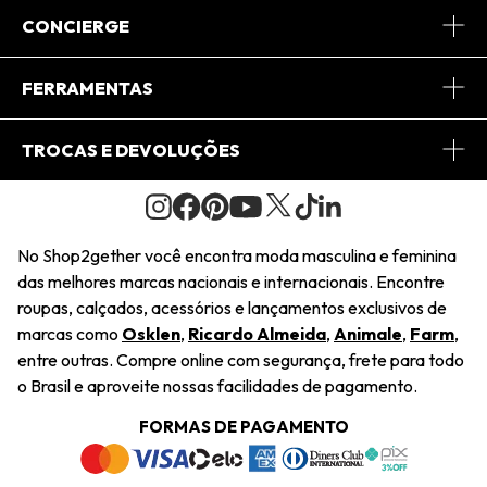
Sobre Nós
CONCIERGE
Conheça o App
Central de Relacionamento
FERRAMENTAS
Conheça o Site
Fretes
Minha Conta
TROCAS E DEVOLUÇÕES
Journal
2Getherclub
Pedido de Presente
Condições Gerais
Novos Designers
Regulamento e Promoções
Wishlist
No Shop2gether você encontra moda masculina e feminina
Troca Fácil
das melhores marcas nacionais e internacionais. Encontre
Saiu na Mídia
Cupons
roupas, calçados, acessórios e lançamentos exclusivos de
Restituição de Pagamento
marcas como
Osklen
,
Ricardo Almeida
,
Animale
,
Farm
,
Sustentabilidade
entre outras. Compre online com segurança, frete para todo
Dúvidas Frequentes
o Brasil e aproveite nossas facilidades de pagamento.
Navegando
Termos e Condições
FORMAS DE PAGAMENTO
Termos e Condições
Política de Privacidade