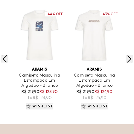
44% OFF
43% OFF
ADICIONAR AO CARRINHO
ADICIONAR AO CARRINHO
A
ARAMIS
ARAMIS
Camiseta Masculina
Camiseta Masculina
Ca
Estampada Em
Estampada Em
Bás
Algodão - Branco
Algodão - Branco
R$ 219,90
R$ 123,90
R$ 219,90
R$ 124,90
R
1 x R$ 123,90
1 x R$ 124,90
WISHLIST
WISHLIST