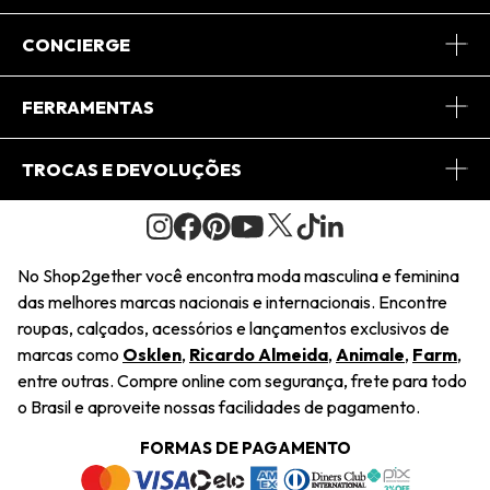
Sobre Nós
CONCIERGE
Conheça o App
Central de Relacionamento
FERRAMENTAS
Conheça o Site
Fretes
Minha Conta
TROCAS E DEVOLUÇÕES
Journal
2Getherclub
Pedido de Presente
Condições Gerais
Novos Designers
Regulamento e Promoções
Wishlist
No Shop2gether você encontra moda masculina e feminina
Troca Fácil
das melhores marcas nacionais e internacionais. Encontre
Saiu na Mídia
Cupons
roupas, calçados, acessórios e lançamentos exclusivos de
Restituição de Pagamento
marcas como
Osklen
,
Ricardo Almeida
,
Animale
,
Farm
,
Sustentabilidade
entre outras. Compre online com segurança, frete para todo
Dúvidas Frequentes
o Brasil e aproveite nossas facilidades de pagamento.
Navegando
Termos e Condições
FORMAS DE PAGAMENTO
Termos e Condições