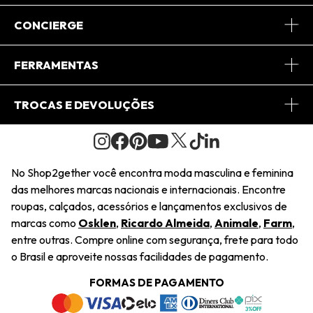
Sobre Nós
CONCIERGE
Conheça o App
Central de Relacionamento
FERRAMENTAS
Conheça o Site
Fretes
Minha Conta
TROCAS E DEVOLUÇÕES
Journal
2Getherclub
Pedido de Presente
Condições Gerais
Novos Designers
Regulamento e Promoções
Wishlist
No Shop2gether você encontra moda masculina e feminina
Troca Fácil
das melhores marcas nacionais e internacionais. Encontre
Saiu na Mídia
Cupons
roupas, calçados, acessórios e lançamentos exclusivos de
Restituição de Pagamento
marcas como
Osklen
,
Ricardo Almeida
,
Animale
,
Farm
,
Sustentabilidade
entre outras. Compre online com segurança, frete para todo
Dúvidas Frequentes
o Brasil e aproveite nossas facilidades de pagamento.
Navegando
Termos e Condições
FORMAS DE PAGAMENTO
Termos e Condições