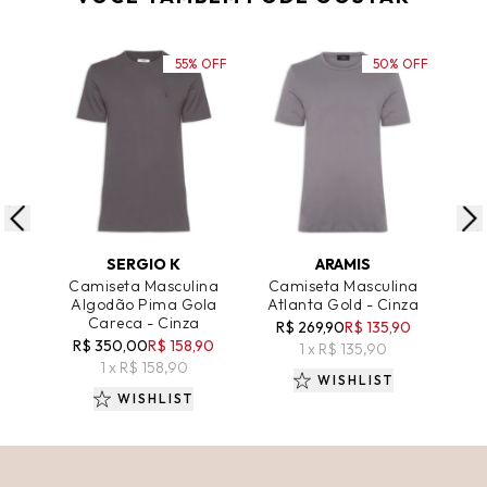
55% OFF
50% OFF
ADICIONAR AO CARRINHO
ADICIONAR AO CARRINHO
A
SERGIO K
ARAMIS
Camiseta Masculina
Camiseta Masculina
Ca
Algodão Pima Gola
Atlanta Gold - Cinza
Careca - Cinza
R$ 269,90
R$ 135,90
R$ 350,00
R$ 158,90
R
1 x R$ 135,90
1 x R$ 158,90
WISHLIST
WISHLIST