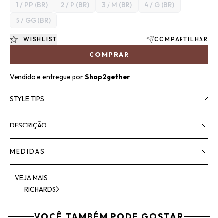
1 / PP (BR)
2 / P (BR)
3 / M (BR)
4 / G (BR)
5 / GG (BR)
WISHLIST
COMPARTILHAR
COMPRAR
Vendido e entregue por
Shop2gether
STYLE TIPS
DESCRIÇÃO
MEDIDAS
VEJA MAIS
RICHARDS
VOCÊ TAMBÉM PODE GOSTAR