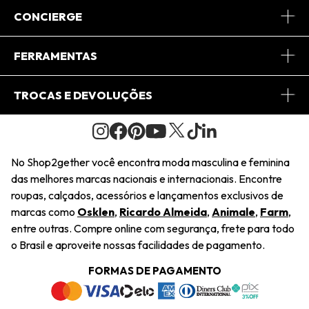
Sobre Nós
CONCIERGE
Conheça o App
Central de Relacionamento
FERRAMENTAS
Conheça o Site
Fretes
Minha Conta
TROCAS E DEVOLUÇÕES
Journal
2Getherclub
Pedido de Presente
Condições Gerais
Novos Designers
Regulamento e Promoções
Wishlist
No Shop2gether você encontra moda masculina e feminina
Troca Fácil
das melhores marcas nacionais e internacionais. Encontre
Saiu na Mídia
Cupons
roupas, calçados, acessórios e lançamentos exclusivos de
Restituição de Pagamento
marcas como
Osklen
,
Ricardo Almeida
,
Animale
,
Farm
,
Sustentabilidade
entre outras. Compre online com segurança, frete para todo
Dúvidas Frequentes
o Brasil e aproveite nossas facilidades de pagamento.
Navegando
Termos e Condições
FORMAS DE PAGAMENTO
Termos e Condições
Política de Privacidade