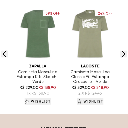
39% OFF
24% OFF
ADICIONAR AO CARRINHO
ADICIONAR AO CARRINHO
A
ZAPALLA
LACOSTE
Camiseta Masculina
Camiseta Masculina
Ca
Estampa Kite Sketch -
Classic Fit Estampa
Est
Verde
Crocodilo - Verde
R$ 229,00
R$ 138,90
R$ 329,00
R$ 248,90
R
1 x R$ 138,90
2 X R$ 124,45
WISHLIST
WISHLIST