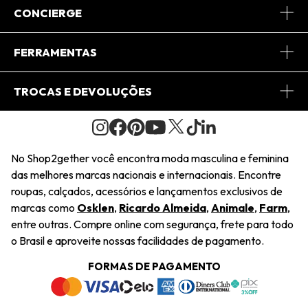
Sobre Nós
CONCIERGE
Conheça o App
Central de Relacionamento
FERRAMENTAS
Conheça o Site
Fretes
Minha Conta
TROCAS E DEVOLUÇÕES
Journal
2Getherclub
Pedido de Presente
Condições Gerais
Novos Designers
Regulamento e Promoções
Wishlist
No Shop2gether você encontra moda masculina e feminina
Troca Fácil
das melhores marcas nacionais e internacionais. Encontre
Saiu na Mídia
Cupons
roupas, calçados, acessórios e lançamentos exclusivos de
Restituição de Pagamento
marcas como
Osklen
,
Ricardo Almeida
,
Animale
,
Farm
,
Sustentabilidade
entre outras. Compre online com segurança, frete para todo
Dúvidas Frequentes
o Brasil e aproveite nossas facilidades de pagamento.
Navegando
Termos e Condições
FORMAS DE PAGAMENTO
Termos e Condições
Política de Privacidade