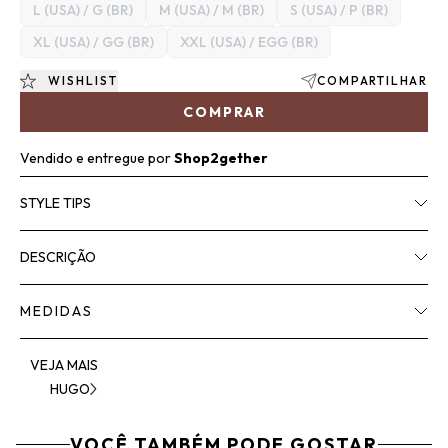
L (USA) / G (BR)
M (USA) / M (BR)
S (USA) / P (BR)
XL (USA) / GG (BR)
XXL (USA) / EGG (BR)
WISHLIST
COMPARTILHAR
COMPRAR
Vendido e entregue por
Shop2gether
STYLE TIPS
DESCRIÇÃO
MEDIDAS
VEJA MAIS
HUGO
VOCÊ TAMBÉM PODE GOSTAR