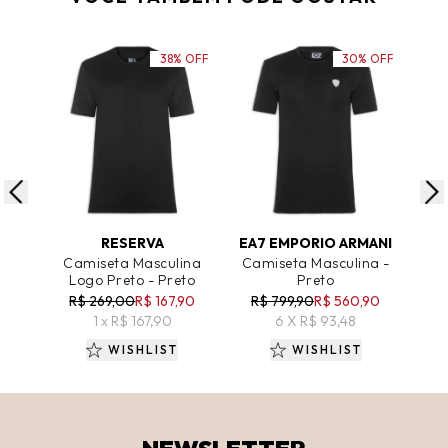
38% OFF
30% OFF
ADICIONAR AO CARRINHO
ADICIONAR AO CARRINHO
A
RESERVA
EA7 EMPORIO ARMANI
Camiseta Masculina
Camiseta Masculina -
Ca
Logo Preto - Preto
Preto
R$ 269,00
R$ 167,90
R$ 799,90
R$ 560,90
1 x R$ 167,90
6 X R$ 93,48
WISHLIST
WISHLIST