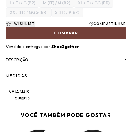
L (IT) / G (BR)
M (IT) / M (BR)
XL (IT) / GG (BR)
XXL (IT) / GGG (BR)
S (IT) / P(BR)
WISHLIST
COMPARTILHAR
COMPRAR
Vendido e entregue por
Shop2gether
DESCRIÇÃO
MEDIDAS
VEJA MAIS
DIESEL
VOCÊ TAMBÉM PODE GOSTAR