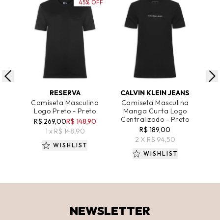
45% OFF
ADICIONAR AO CARRINHO
ADICIONAR AO CARRINHO
A
RESERVA
CALVIN KLEIN JEANS
Camiseta Masculina
Camiseta Masculina
Ca
Logo Preto - Preto
Manga Curta Logo
Pim
Centralizado - Preto
R$ 269,00
R$ 148,90
R
R$ 189,00
1 x R$ 148,90
2 X R$ 94,50
WISHLIST
WISHLIST
NEWSLETTER