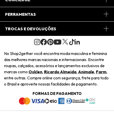
Conheça o App
Central de Relacionamento
FERRAMENTAS
Conheça o Site
Fretes
Minha Conta
TROCAS E DEVOLUÇÕES
Journal
2Getherclub
Pedido de Presente
Condições Gerais
Novos Designers
Regulamento e Promoções
Wishlist
No Shop2gether você encontra moda masculina e feminina
Troca Fácil
das melhores marcas nacionais e internacionais. Encontre
Saiu na Mídia
Cupons
roupas, calçados, acessórios e lançamentos exclusivos de
Restituição de Pagamento
marcas como
Osklen
,
Ricardo Almeida
,
Animale
,
Farm
,
Sustentabilidade
entre outras. Compre online com segurança, frete para todo
Dúvidas Frequentes
o Brasil e aproveite nossas facilidades de pagamento.
Navegando
Termos e Condições
FORMAS DE PAGAMENTO
Termos e Condições
Política de Privacidade
Trabalhe Conosco