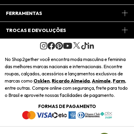
Conheça o App
Central de Relacionamento
FERRAMENTAS
Conheça o Site
Fretes
Minha Conta
TROCAS E DEVOLUÇÕES
Journal
2Getherclub
Pedido de Presente
Condições Gerais
Novos Designers
Regulamento e Promoções
Wishlist
No Shop2gether você encontra moda masculina e feminina
Troca Fácil
das melhores marcas nacionais e internacionais. Encontre
Saiu na Mídia
Cupons
roupas, calçados, acessórios e lançamentos exclusivos de
Restituição de Pagamento
marcas como
Osklen
,
Ricardo Almeida
,
Animale
,
Farm
,
Sustentabilidade
entre outras. Compre online com segurança, frete para todo
Dúvidas Frequentes
o Brasil e aproveite nossas facilidades de pagamento.
Navegando
Termos e Condições
FORMAS DE PAGAMENTO
Termos e Condições
Política de Privacidade
Trabalhe Conosco