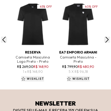
45% OFF
40% OFF
ADICIONAR AO CARRINHO
ADICIONAR AO CARRINHO
A
RESERVA
EA7 EMPORIO ARMANI
Camiseta Masculina
Camiseta Masculina -
Ca
Logo Preto - Preto
Preto
R$ 269,00
R$ 148,90
R$ 799,90
R$ 480,90
1 x R$ 148,90
5 X R$ 96,18
WISHLIST
WISHLIST
NEWSLETTER
DIGITE SEU E-MAIL E RECEBA 15
% OFF
EM SUA