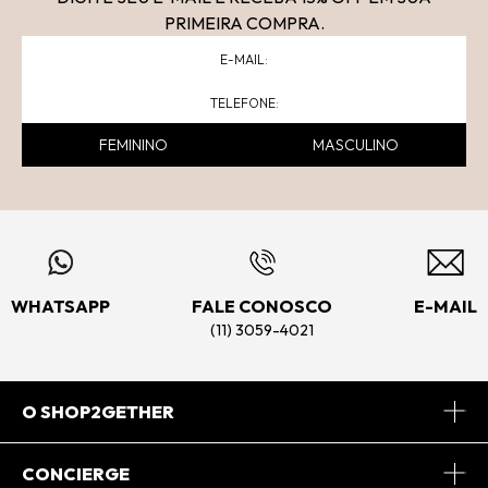
PRIMEIRA COMPRA.
FEMININO
MASCULINO
WHATSAPP
FALE CONOSCO
E-MAIL
(11) 3059-4021
O SHOP2GETHER
Sobre Nós
CONCIERGE