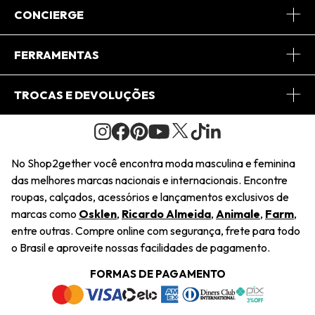
Sobre Nós
CONCIERGE
Conheça o App
Central de Relacionamento
FERRAMENTAS
Conheça o Site
Fretes
Minha Conta
TROCAS E DEVOLUÇÕES
Journal
2Getherclub
Pedido de Presente
Condições Gerais
Novos Designers
Regulamento e Promoções
Wishlist
No Shop2gether você encontra moda masculina e feminina
Troca Fácil
das melhores marcas nacionais e internacionais. Encontre
Saiu na Mídia
Cupons
roupas, calçados, acessórios e lançamentos exclusivos de
Restituição de Pagamento
marcas como
Osklen
,
Ricardo Almeida
,
Animale
,
Farm
,
Sustentabilidade
entre outras. Compre online com segurança, frete para todo
Dúvidas Frequentes
o Brasil e aproveite nossas facilidades de pagamento.
Navegando
Termos e Condições
FORMAS DE PAGAMENTO
Termos e Condições
Política de Privacidade