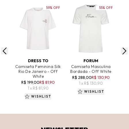
59% OFF
55% OFF
ADICIONAR AO CARRINHO
ADICIONAR AO CARRINHO
A
DRESS TO
FORUM
Camiseta Feminina Silk
Camiseta Masculina
Ca
Rio De Janeiro - Off
Bordada - Off White
Est
White
R$ 288,00
R$ 130,90
R$ 199,00
R$ 81,90
R
1 x R$ 130,90
1 x R$ 81,90
WISHLIST
WISHLIST