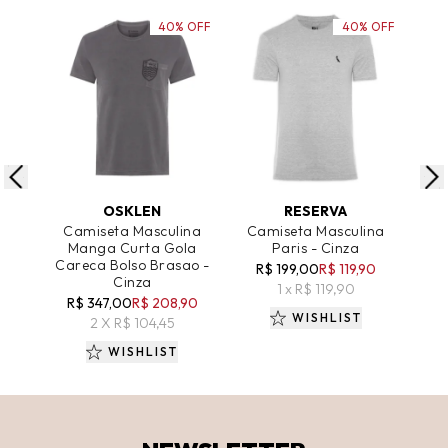
40% OFF
40% OFF
ADICIONAR AO CARRINHO
ADICIONAR AO CARRINHO
A
OSKLEN
RESERVA
C
Camiseta Masculina
Camiseta Masculina
Ca
Manga Curta Gola
Paris - Cinza
V
Careca Bolso Brasao -
R$ 199,00
R$ 119,90
R
Cinza
1 x R$ 119,90
R$ 347,00
R$ 208,90
WISHLIST
2 X R$ 104,45
WISHLIST