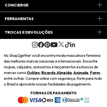
Sobre Nós
CONCIERGE
Conheça o App
Central de Relacionamento
FERRAMENTAS
Conheça o Site
Fretes
Minha Conta
TROCAS E DEVOLUÇÕES
Journal
2Getherclub
Pedido de Presente
Condições Gerais
Novos Designers
Regulamento e Promoções
Wishlist
No Shop2gether você encontra moda masculina e feminina
Troca Fácil
das melhores marcas nacionais e internacionais. Encontre
Saiu na Mídia
Cupons
roupas, calçados, acessórios e lançamentos exclusivos de
Restituição de Pagamento
marcas como
Osklen
,
Ricardo Almeida
,
Animale
,
Farm
,
Sustentabilidade
entre outras. Compre online com segurança, frete para todo
Dúvidas Frequentes
o Brasil e aproveite nossas facilidades de pagamento.
Navegando
Termos e Condições
FORMAS DE PAGAMENTO
Termos e Condições
Política de Privacidade