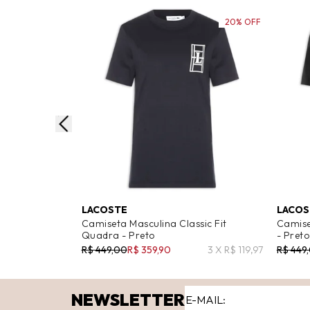
20% OFF
LACOSTE
LACOS
Camiseta Masculina Classic Fit
Camise
Quadra - Preto
- Preto
R$ 449,00
R$ 359,90
3 X R$ 119,97
R$ 449
NEWSLETTER