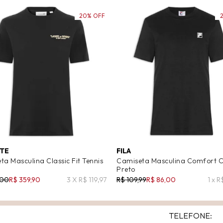
20% OFF
TE
FILA
ta Masculina Classic Fit Tennis
Camiseta Masculina Comfort Cl
Preto
,00
R$ 359,90
3 X R$ 119,97
R$ 109,99
R$ 86,00
1 x 