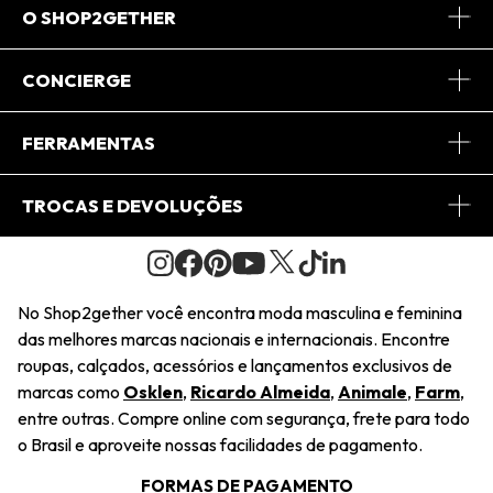
O SHOP2GETHER
Sobre Nós
CONCIERGE
Conheça o App
Central de Relacionamento
FERRAMENTAS
Conheça o Site
Fretes
Minha Conta
TROCAS E DEVOLUÇÕES
Journal
2Getherclub
Pedido de Presente
Condições Gerais
Novos Designers
Regulamento e Promoções
Wishlist
No Shop2gether você encontra moda masculina e feminina
Troca Fácil
das melhores marcas nacionais e internacionais. Encontre
Saiu na Mídia
Cupons
roupas, calçados, acessórios e lançamentos exclusivos de
Restituição de Pagamento
marcas como
Osklen
,
Ricardo Almeida
,
Animale
,
Farm
,
Sustentabilidade
entre outras. Compre online com segurança, frete para todo
Dúvidas Frequentes
o Brasil e aproveite nossas facilidades de pagamento.
Navegando
Termos e Condições
FORMAS DE PAGAMENTO