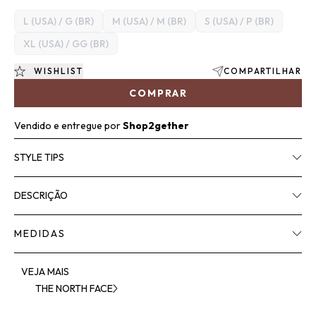
L (USA) / G (BR)
M (USA) / M (BR)
S (USA) / P (BR)
XL (USA) / GG (BR)
WISHLIST
COMPARTILHAR
COMPRAR
Vendido e entregue por
Shop2gether
STYLE TIPS
DESCRIÇÃO
MEDIDAS
VEJA MAIS
THE NORTH FACE