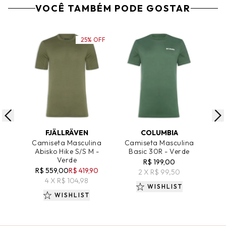
VOCÊ TAMBÉM PODE GOSTAR
25% OFF
ADICIONAR AO CARRINHO
ADICIONAR AO CARRINHO
A
FJÄLLRÄVEN
COLUMBIA
Camiseta Masculina
Camiseta Masculina
Ca
Abisko Hike S/S M -
Basic 30R - Verde
Bás
Verde
R$ 199,00
R$ 559,00
R$ 419,90
2 X R$ 99,50
4 X R$ 104,98
WISHLIST
WISHLIST