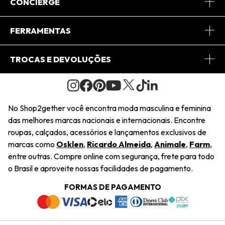
Sobre Nós
CONCIERGE
Conheça o App
Central de Relacionamento
FERRAMENTAS
Conheça o Site
Fretes
Minha Conta
TROCAS E DEVOLUÇÕES
Journal
2Getherclub
Pedido de Presente
Condições Gerais
Novos Designers
Regulamento e Promoções
Wishlist
No Shop2gether você encontra moda masculina e feminina
Troca Fácil
das melhores marcas nacionais e internacionais. Encontre
Saiu na Mídia
Cupons
roupas, calçados, acessórios e lançamentos exclusivos de
Restituição de Pagamento
marcas como
Osklen
,
Ricardo Almeida
,
Animale
,
Farm
,
Sustentabilidade
entre outras. Compre online com segurança, frete para todo
Dúvidas Frequentes
o Brasil e aproveite nossas facilidades de pagamento.
Navegando
Termos e Condições
FORMAS DE PAGAMENTO
Termos e Condições
Política de Privacidade
Trabalhe Conosco