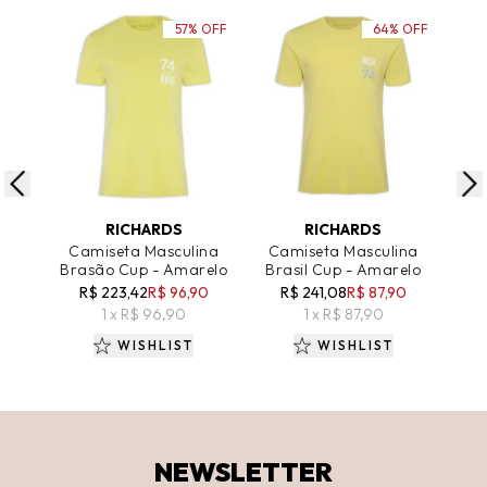
57% OFF
64% OFF
ADICIONAR AO CARRINHO
ADICIONAR AO CARRINHO
A
RICHARDS
RICHARDS
Camiseta Masculina
Camiseta Masculina
Ca
Brasão Cup - Amarelo
Brasil Cup - Amarelo
Mm 
R$ 223,42
R$ 96,90
R$ 241,08
R$ 87,90
R
1 x R$ 96,90
1 x R$ 87,90
WISHLIST
WISHLIST
NEWSLETTER