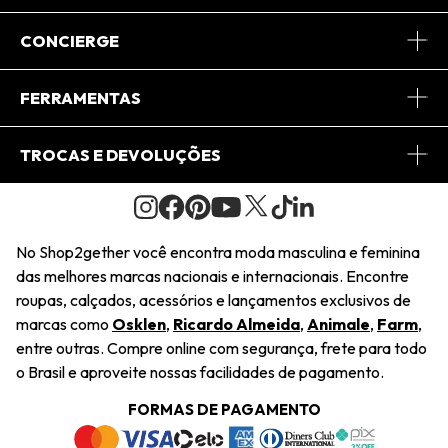
Sobre Nós
CONCIERGE
Conheça o App
Central de Relacionamento
FERRAMENTAS
Conheça o Site
Fretes
Minha Conta
TROCAS E DEVOLUÇÕES
Journal
2Getherclub
Pedido de Presente
Condições Gerais
Novos Designers
Regulamento e Promoções
Wishlist
No Shop2gether você encontra moda masculina e feminina
Troca Fácil
das melhores marcas nacionais e internacionais. Encontre
Saiu na Mídia
Cupons
roupas, calçados, acessórios e lançamentos exclusivos de
Restituição de Pagamento
marcas como
Osklen
,
Ricardo Almeida
,
Animale
,
Farm
,
Sustentabilidade
entre outras. Compre online com segurança, frete para todo
Dúvidas Frequentes
o Brasil e aproveite nossas facilidades de pagamento.
Navegando
Termos e Condições
FORMAS DE PAGAMENTO
Termos e Condições