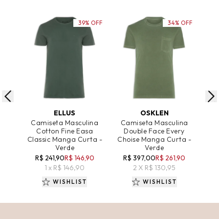
39% OFF
34% OFF
ADICIONAR AO CARRINHO
ADICIONAR AO CARRINHO
A
ELLUS
OSKLEN
Camiseta Masculina
Camiseta Masculina
Ca
Cotton Fine Easa
Double Face Every
Li
Classic Manga Curta -
Choise Manga Curta -
Verde
Verde
R
R$ 241,90
R$ 146,90
R$ 397,00
R$ 261,90
1 x R$ 146,90
2 X R$ 130,95
WISHLIST
WISHLIST