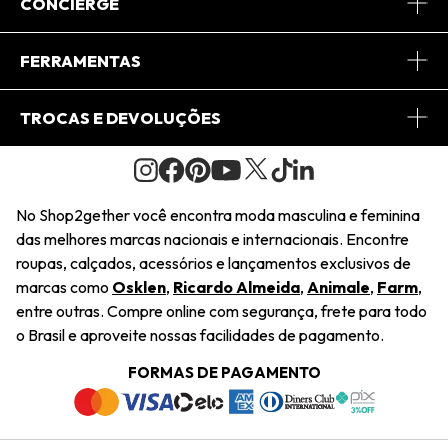
Sobre Nós
CONCIERGE
Conheça o App
Central de Relacionamento
FERRAMENTAS
Conheça o Site
Fretes
Minha Conta
TROCAS E DEVOLUÇÕES
Journal
2Getherclub
Pedido de Presente
Condições Gerais
Novos Designers
Regulamento e Promoções
Wishlist
No Shop2gether você encontra moda masculina e feminina
Troca Fácil
das melhores marcas nacionais e internacionais. Encontre
Saiu na Mídia
Cupons
roupas, calçados, acessórios e lançamentos exclusivos de
Restituição de Pagamento
marcas como
Osklen
,
Ricardo Almeida
,
Animale
,
Farm
,
Sustentabilidade
entre outras. Compre online com segurança, frete para todo
Dúvidas Frequentes
o Brasil e aproveite nossas facilidades de pagamento.
Navegando
Termos e Condições
FORMAS DE PAGAMENTO
Termos e Condições
Política de Privacidade
Trabalhe Conosco