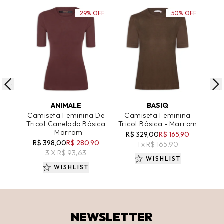
29% OFF
50% OFF
ADICIONAR AO CARRINHO
ADICIONAR AO CARRINHO
A
ANIMALE
BASIQ
Camiseta Feminina De
Camiseta Feminina
Tricot Canelado Básica
Tricot Básica - Marrom
C
- Marrom
R$ 329,00
R$ 165,90
R$ 398,00
R$ 280,90
R
1 x R$ 165,90
3 X R$ 93,63
WISHLIST
WISHLIST
NEWSLETTER