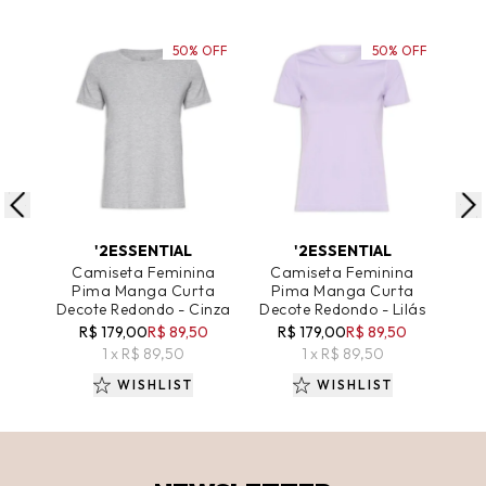
50% OFF
50% OFF
ADICIONAR AO CARRINHO
ADICIONAR AO CARRINHO
A
'2ESSENTIAL
'2ESSENTIAL
Camiseta Feminina
Camiseta Feminina
Ca
Pima Manga Curta
Pima Manga Curta
P
Decote Redondo - Cinza
Decote Redondo - Lilás
Deco
R$ 179,00
R$ 89,50
R$ 179,00
R$ 89,50
R
1 x R$ 89,50
1 x R$ 89,50
WISHLIST
WISHLIST