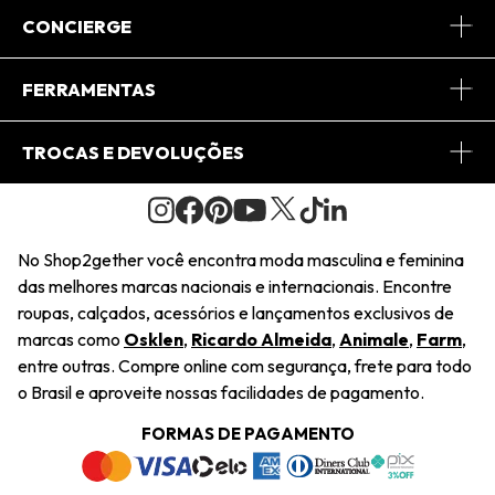
Sobre Nós
CONCIERGE
Conheça o App
Central de Relacionamento
FERRAMENTAS
Conheça o Site
Fretes
Minha Conta
TROCAS E DEVOLUÇÕES
Journal
2Getherclub
Pedido de Presente
Condições Gerais
Novos Designers
Regulamento e Promoções
Wishlist
No Shop2gether você encontra moda masculina e feminina
Troca Fácil
das melhores marcas nacionais e internacionais. Encontre
Saiu na Mídia
Cupons
roupas, calçados, acessórios e lançamentos exclusivos de
Restituição de Pagamento
marcas como
Osklen
,
Ricardo Almeida
,
Animale
,
Farm
,
Sustentabilidade
entre outras. Compre online com segurança, frete para todo
Dúvidas Frequentes
o Brasil e aproveite nossas facilidades de pagamento.
Navegando
Termos e Condições
FORMAS DE PAGAMENTO
Termos e Condições
Política de Privacidade