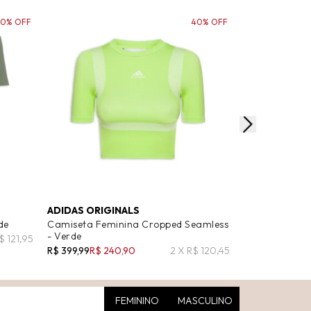
30% OFF
40% OFF
ADIDAS ORIGINALS
ANIMALE
de
Camiseta Feminina Cropped Seamless
Camiseta Fem
- Verde
Curta Croco T
$ 121,95
R$ 399,99
R$ 240,90
2 X R$ 120,45
R$ 198,00
R$ 11
FEMININO
MASCULINO