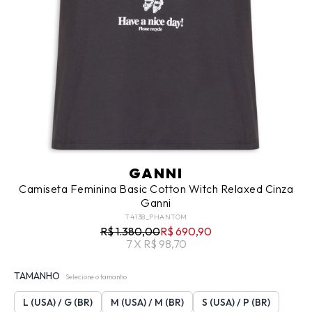
GANNI
Camiseta Feminina Basic Cotton Witch Relaxed Cinza
Ganni
T4138_PHANTOM
R$ 1.380,00
R$ 690,90
7 X R$ 98,70
TAMANHO
Selecione o tamanho
L (USA) / G (BR)
M (USA) / M (BR)
S (USA) / P (BR)