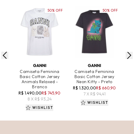
50% OFF
50% OFF
ADICIONAR AO CARRINHO
ADICIONAR AO CARRINHO
A
GANNI
GANNI
Camiseta Feminina
Camiseta Feminina
Cam
Basic Cotton Jersey
Basic Cotton Jersey
Cut 
Animals Relaxed -
Neon Kitty - Preto
Branco
R$ 1.320,00
R$ 660,90
R$
R$ 1.490,00
R$ 745,90
7 X R$ 94,41
8 X R$ 93,24
WISHLIST
WISHLIST