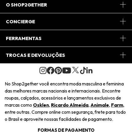
O SHOP2GETHER
Sobre Nós
CONCIERGE
Conheça o App
Central de Relacionamento
FERRAMENTAS
Conheça o Site
Fretes
Minha Conta
TROCAS E DEVOLUÇÕES
Journal
2Getherclub
Pedido de Presente
Condições Gerais
Novos Designers
Regulamento e Promoções
Wishlist
No Shop2gether você encontra moda masculina e feminina
Troca Fácil
das melhores marcas nacionais e internacionais. Encontre
Saiu na Mídia
Cupons
roupas, calçados, acessórios e lançamentos exclusivos de
Restituição de Pagamento
marcas como
Osklen
,
Ricardo Almeida
,
Animale
,
Farm
,
Sustentabilidade
entre outras. Compre online com segurança, frete para todo
Dúvidas Frequentes
o Brasil e aproveite nossas facilidades de pagamento.
Navegando
Termos e Condições
FORMAS DE PAGAMENTO