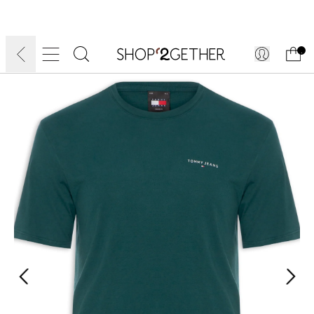
FINAL LIQUIDA:
O VERÃO’27 NO SEU TEMPO:
DIA DOS PAIS
ATÉ 70% OFF + 10% OFF
50% OFF NO FRETE
FRETE GRÁTIS
ULTRARRÁPIDO.
10EXTRA.
FRETEAPP*
.