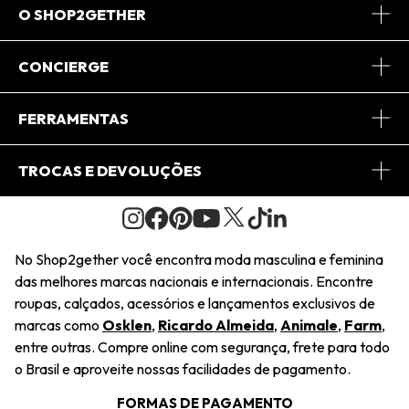
O SHOP2GETHER
Sobre Nós
CONCIERGE
Conheça o App
Central de Relacionamento
FERRAMENTAS
Conheça o Site
Fretes
Minha Conta
TROCAS E DEVOLUÇÕES
Journal
2Getherclub
Pedido de Presente
Condições Gerais
Novos Designers
Regulamento e Promoções
Wishlist
No Shop2gether você encontra moda masculina e feminina
Troca Fácil
das melhores marcas nacionais e internacionais. Encontre
Saiu na Mídia
Cupons
roupas, calçados, acessórios e lançamentos exclusivos de
Restituição de Pagamento
marcas como
Osklen
,
Ricardo Almeida
,
Animale
,
Farm
,
Sustentabilidade
entre outras. Compre online com segurança, frete para todo
Dúvidas Frequentes
o Brasil e aproveite nossas facilidades de pagamento.
Navegando
Termos e Condições
FORMAS DE PAGAMENTO