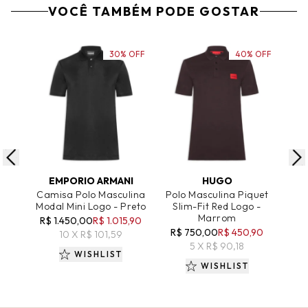
VOCÊ TAMBÉM PODE GOSTAR
30% OFF
40% OFF
ADICIONAR AO CARRINHO
ADICIONAR AO CARRINHO
A
EMPORIO ARMANI
HUGO
Camisa Polo Masculina
Polo Masculina Piquet
Modal Mini Logo - Preto
Slim-Fit Red Logo -
Reg
Marrom
Do
R$ 1.450,00
R$ 1.015,90
R$ 750,00
R$ 450,90
R$
10 X R$ 101,59
5 X R$ 90,18
WISHLIST
WISHLIST