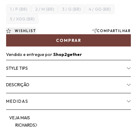
1 / P (BR)
2 / M (BR)
3 / G (BR)
4 / GG (BR)
5 / XGG (BR)
WISHLIST
COMPARTILHAR
COMPRAR
Vendido e entregue por
Shop2gether
STYLE TIPS
DESCRIÇÃO
MEDIDAS
VEJA MAIS
RICHARDS