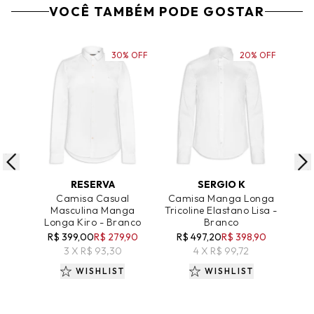
VOCÊ TAMBÉM PODE GOSTAR
30% OFF
20% OFF
ADICIONAR AO CARRINHO
ADICIONAR AO CARRINHO
A
RESERVA
SERGIO K
Camisa Casual
Camisa Manga Longa
Masculina Manga
Tricoline Elastano Lisa -
C
Longa Kiro - Branco
Branco
Cet
R$ 399,00
R$ 279,90
R$ 497,20
R$ 398,90
3 X R$ 93,30
4 X R$ 99,72
WISHLIST
WISHLIST