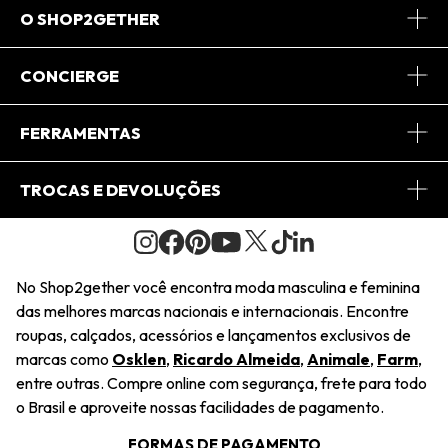
O SHOP2GETHER
Sobre Nós
CONCIERGE
Conheça o App
Central de Relacionamento
FERRAMENTAS
Conheça o Site
Fretes
Minha Conta
TROCAS E DEVOLUÇÕES
Journal
2Getherclub
Pedido de Presente
Condições Gerais
Novos Designers
Regulamento e Promoções
Wishlist
No Shop2gether você encontra moda masculina e feminina
Troca Fácil
das melhores marcas nacionais e internacionais. Encontre
Saiu na Mídia
Cupons
roupas, calçados, acessórios e lançamentos exclusivos de
Restituição de Pagamento
marcas como
Osklen
,
Ricardo Almeida
,
Animale
,
Farm
,
Sustentabilidade
entre outras. Compre online com segurança, frete para todo
Dúvidas Frequentes
o Brasil e aproveite nossas facilidades de pagamento.
Navegando
Termos e Condições
FORMAS DE PAGAMENTO