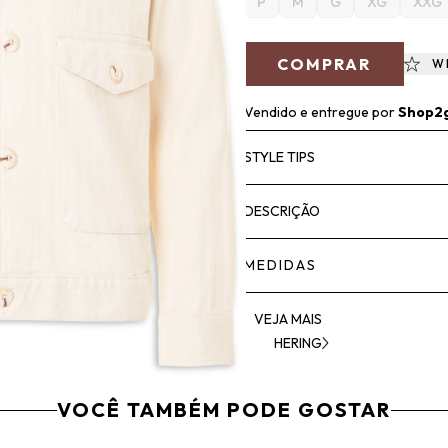
P
M
G
XG
XXG
COMPRAR
W
Vendido e entregue por
Shop2
STYLE TIPS
DESCRIÇÃO
MEDIDAS
VEJA MAIS
HERING
VOCÊ TAMBÉM PODE GOSTAR