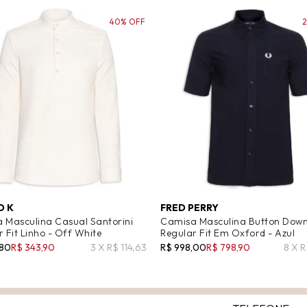
40% OFF
O K
FRED PERRY
 Masculina Casual Santorini
Camisa Masculina Button Dow
 Fit Linho - Off White
Regular Fit Em Oxford - Azul
,80
R$ 343,90
3 X R$ 114,63
R$ 998,00
R$ 798,90
8 X 