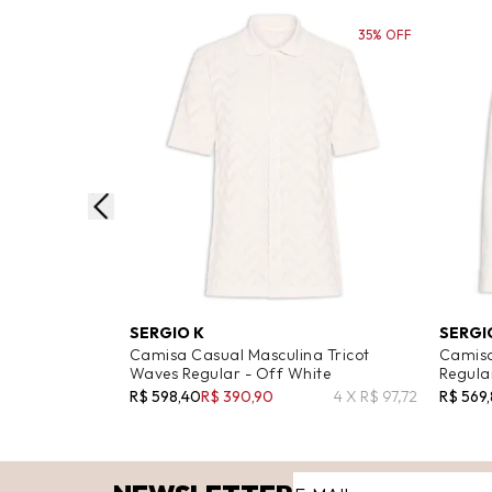
35% OFF
SERGIO K
SERGI
Camisa Casual Masculina Tricot
Camisa
Waves Regular - Off White
Regular
R$ 598,40
R$ 390,90
4 X R$ 97,72
R$ 569