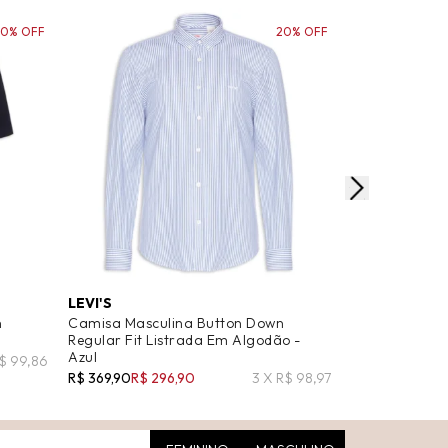
20% OFF
20% OFF
LEVI'S
OSKLEN
n
Camisa Masculina Button Down
Camisa Mascu
Regular Fit Listrada Em Algodão -
Manga Curta 
Azul
R$ 99,86
R$ 597,00
R$ 2
R$ 369,90
R$ 296,90
3 X R$ 98,97