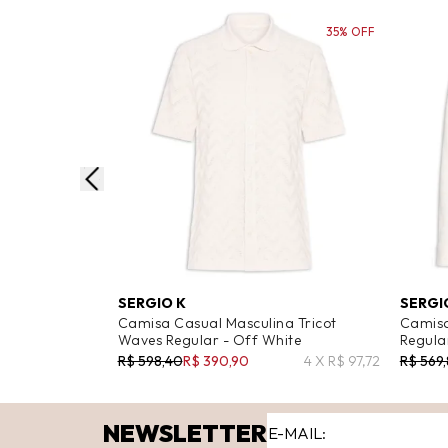
35% OFF
SERGIO K
SERGI
Camisa Casual Masculina Tricot
Camisa
Waves Regular - Off White
Regular
R$ 598,40
R$ 390,90
4 X R$ 97,72
R$ 569
NEWSLETTER