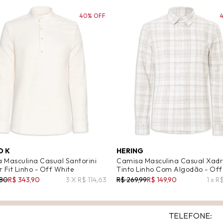
40% OFF
O K
HERING
 Masculina Casual Santorini
Camisa Masculina Casual Xadr
 Fit Linho - Off White
Tinto Linho Com Algodão - Off
,80
R$ 343,90
3 X R$ 114,63
R$ 269,99
R$ 149,90
1 x R