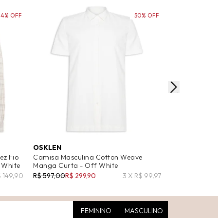
44% OFF
50% OFF
OSKLEN
AUSTRAL
ez Fio
Camisa Masculina Cotton Weave
Camisa Mascul
 White
Manga Curta - Off White
Azul
$ 149,90
R$ 597,00
R$ 299,90
3 X R$ 99,97
R$ 498,00
R$ 3
FEMININO
MASCULINO