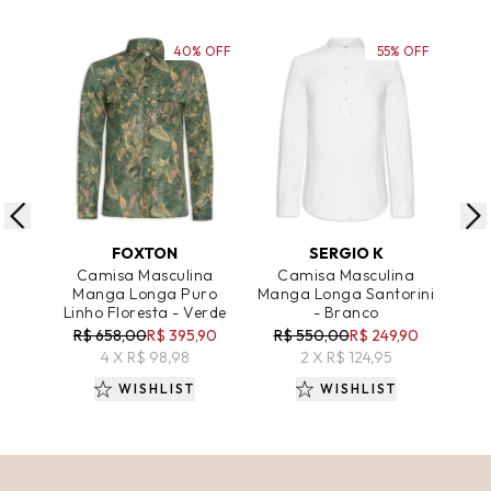
40% OFF
55% OFF
ADICIONAR AO CARRINHO
ADICIONAR AO CARRINHO
A
FOXTON
SERGIO K
Camisa Masculina
Camisa Masculina
Ca
Manga Longa Puro
Manga Longa Santorini
Ma
Linho Floresta - Verde
- Branco
Cai
R$ 658,00
R$ 395,90
R$ 550,00
R$ 249,90
R
4 X R$ 98,98
2 X R$ 124,95
WISHLIST
WISHLIST