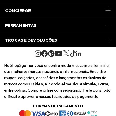
Sobre Nós
CONCIERGE
Conheça o App
Central de Relacionamento
FERRAMENTAS
Conheça o Site
Fretes
Minha Conta
TROCAS E DEVOLUÇÕES
Journal
2Getherclub
Pedido de Presente
Condições Gerais
Novos Designers
Regulamento e Promoções
Wishlist
No Shop2gether você encontra moda masculina e feminina
Troca Fácil
das melhores marcas nacionais e internacionais. Encontre
Saiu na Mídia
Cupons
roupas, calçados, acessórios e lançamentos exclusivos de
Restituição de Pagamento
marcas como
Osklen
,
Ricardo Almeida
,
Animale
,
Farm
,
Sustentabilidade
entre outras. Compre online com segurança, frete para todo
Dúvidas Frequentes
o Brasil e aproveite nossas facilidades de pagamento.
Navegando
Termos e Condições
FORMAS DE PAGAMENTO
Termos e Condições