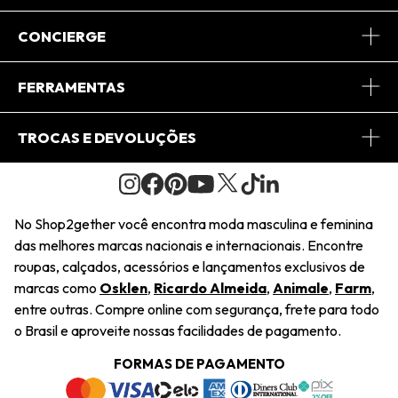
Sobre Nós
CONCIERGE
Conheça o App
Central de Relacionamento
FERRAMENTAS
Conheça o Site
Fretes
Minha Conta
TROCAS E DEVOLUÇÕES
Journal
2Getherclub
Pedido de Presente
Condições Gerais
Novos Designers
Regulamento e Promoções
Wishlist
No Shop2gether você encontra moda masculina e feminina
Troca Fácil
das melhores marcas nacionais e internacionais. Encontre
Saiu na Mídia
Cupons
roupas, calçados, acessórios e lançamentos exclusivos de
Restituição de Pagamento
marcas como
Osklen
,
Ricardo Almeida
,
Animale
,
Farm
,
Sustentabilidade
entre outras. Compre online com segurança, frete para todo
Dúvidas Frequentes
o Brasil e aproveite nossas facilidades de pagamento.
Navegando
Termos e Condições
FORMAS DE PAGAMENTO
Termos e Condições