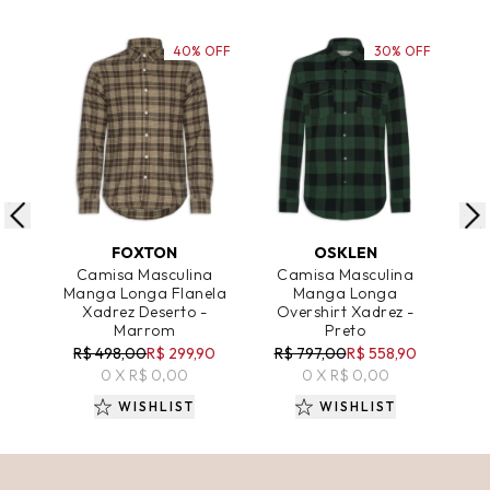
40% OFF
30% OFF
ADICIONAR AO CARRINHO
ADICIONAR AO CARRINHO
A
FOXTON
OSKLEN
Camisa Masculina
Camisa Masculina
C
Manga Longa Flanela
Manga Longa
Ma
Xadrez Deserto -
Overshirt Xadrez -
Marrom
Preto
R
R$ 498,00
R$ 299,90
R$ 797,00
R$ 558,90
0 X R$ 0,00
0 X R$ 0,00
WISHLIST
WISHLIST