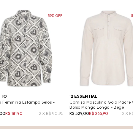
59% OFF
 TO
'2 ESSENTIAL
 Feminina Estampa Selos -
Camisa Masculina Gola Padre
Bolso Manga Longa - Bege
,00
R$ 181,90
2 X R$ 90,95
R$ 529,00
R$ 265,90
2 X R