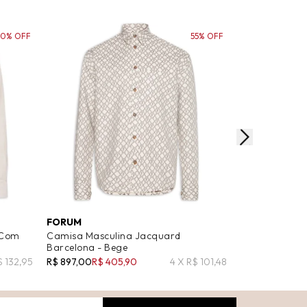
50% OFF
55% OFF
FORUM
SERGIO K
 Com
Camisa Masculina Jacquard
Camisa Mascu
Barcelona - Bege
Bege
$ 132,95
R$ 897,00
R$ 405,90
4 X R$ 101,48
R$ 570,00
R$ 3