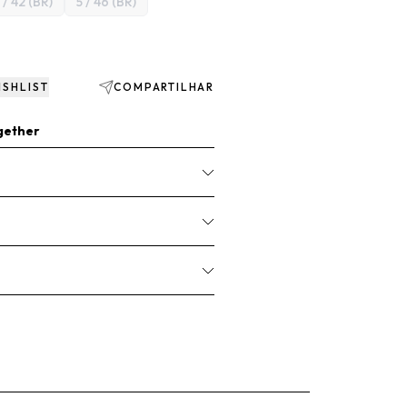
 / 42 (BR)
5 / 46 (BR)
ISHLIST
COMPARTILHAR
gether