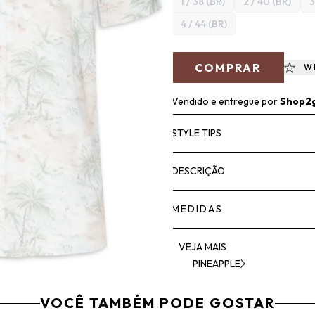
1 / 38 (BR)
2 / 40 (BR)
3
4 / 44 (BR)
COMPRAR
W
Vendido e entregue por
Shop2
STYLE TIPS
DESCRIÇÃO
MEDIDAS
VEJA MAIS
PINEAPPLE
VOCÊ TAMBÉM PODE GOSTAR