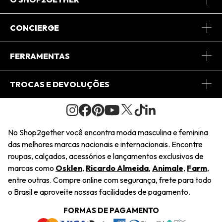
Sobre Nós
CONCIERGE
Conheça o App
Central de Relacionamento
FERRAMENTAS
Conheça o Site
Fretes
Minha Conta
TROCAS E DEVOLUÇÕES
Journal
2Getherclub
Pedido de Presente
Condições Gerais
Novos Designers
Regulamento e Promoções
Wishlist
No Shop2gether você encontra moda masculina e feminina
Troca Fácil
das melhores marcas nacionais e internacionais. Encontre
Saiu na Mídia
Cupons
roupas, calçados, acessórios e lançamentos exclusivos de
Restituição de Pagamento
marcas como
Osklen
,
Ricardo Almeida
,
Animale
,
Farm
,
Sustentabilidade
entre outras. Compre online com segurança, frete para todo
Dúvidas Frequentes
o Brasil e aproveite nossas facilidades de pagamento.
Navegando
Termos e Condições
FORMAS DE PAGAMENTO
Termos e Condições