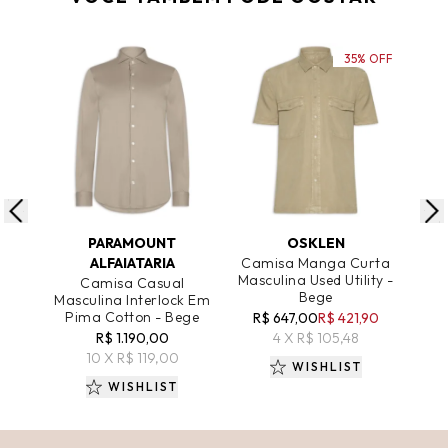
35% OFF
ADICIONAR AO CARRINHO
ADICIONAR AO CARRINHO
A
PARAMOUNT
OSKLEN
ALFAIATARIA
Camisa Manga Curta
C
Masculina Used Utility -
C
Camisa Casual
Bege
Masculina Interlock Em
Pima Cotton - Bege
R$ 647,00
R$ 421,90
R
R$ 1.190,00
4 X R$ 105,48
10 X R$ 119,00
WISHLIST
WISHLIST