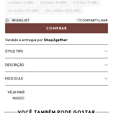
L (USA) / G (BR)
M (USA) / M (BR)
S (USA) / P (BR)
XL (USA) / GG (BR)
XXL (USA) / EGG (BR)
WISHLIST
COMPARTILHAR
COMPRAR
Vendido e entregue por
Shop2gether
STYLE TIPS
DESCRIÇÃO
MEDIDAS
VEJA MAIS
HUGO
VOCÊ TAMBÉM PODE GOSTAR