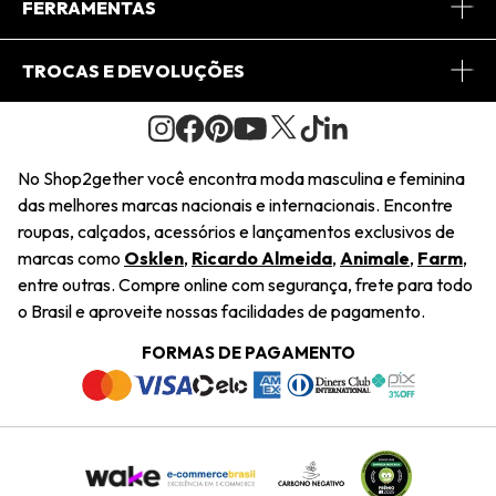
Central de Relacionamento
FERRAMENTAS
Conheça o Site
Fretes
Minha Conta
TROCAS E DEVOLUÇÕES
Journal
2Getherclub
Pedido de Presente
Condições Gerais
Novos Designers
Regulamento e Promoções
Wishlist
No Shop2gether você encontra moda masculina e feminina
Troca Fácil
das melhores marcas nacionais e internacionais. Encontre
Saiu na Mídia
Cupons
roupas, calçados, acessórios e lançamentos exclusivos de
Restituição de Pagamento
marcas como
Osklen
,
Ricardo Almeida
,
Animale
,
Farm
,
Sustentabilidade
entre outras. Compre online com segurança, frete para todo
Dúvidas Frequentes
o Brasil e aproveite nossas facilidades de pagamento.
Navegando
Termos e Condições
FORMAS DE PAGAMENTO
Termos e Condições
Política de Privacidade
Trabalhe Conosco
Declaração De Conteúdo