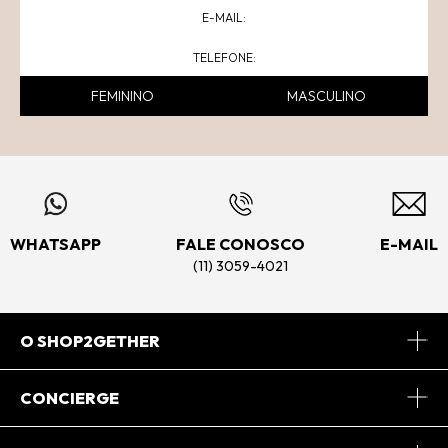
FEMININO
MASCULINO
WHATSAPP
FALE CONOSCO
E-MAIL
(11) 3059-4021
O SHOP2GETHER
Sobre Nós
CONCIERGE
Conheça o App