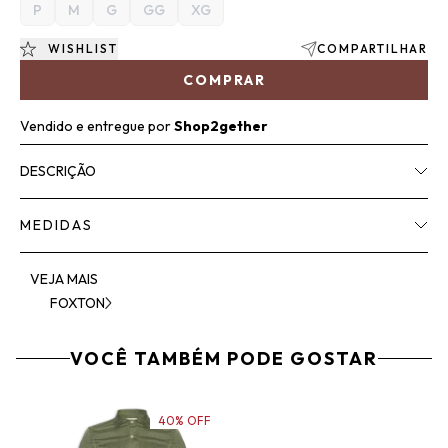
P
M
G
GG
XG
WISHLIST
COMPARTILHAR
COMPRAR
Vendido e entregue por
Shop2gether
DESCRIÇÃO
MEDIDAS
VEJA MAIS
FOXTON
VOCÊ TAMBÉM PODE GOSTAR
40% OFF