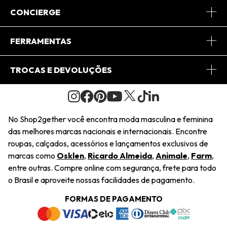
Sobre Nós
CONCIERGE
Conheça o App
Central de Relacionamento
FERRAMENTAS
Conheça o Site
Fretes
Minha Conta
TROCAS E DEVOLUÇÕES
Journal
2Getherclub
Pedido de Presente
Condições Gerais
Novos Designers
Regulamento e Promoções
Wishlist
No Shop2gether você encontra moda masculina e feminina
Troca Fácil
das melhores marcas nacionais e internacionais. Encontre
Saiu na Mídia
Cupons
roupas, calçados, acessórios e lançamentos exclusivos de
Restituição de Pagamento
marcas como
Osklen
,
Ricardo Almeida
,
Animale
,
Farm
,
Sustentabilidade
entre outras. Compre online com segurança, frete para todo
Dúvidas Frequentes
o Brasil e aproveite nossas facilidades de pagamento.
Navegando
Termos e Condições
FORMAS DE PAGAMENTO
Termos e Condições
Política de Privacidade