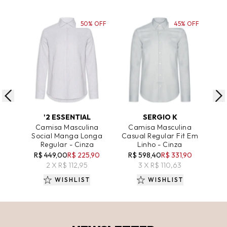
50% OFF
45% OFF
ADICIONAR AO CARRINHO
ADICIONAR AO CARRINHO
A
'2 ESSENTIAL
SERGIO K
Camisa Masculina
Camisa Masculina
C
Social Manga Longa
Casual Regular Fit Em
R
Regular - Cinza
Linho - Cinza
R$ 449,00
R$ 225,90
R$ 598,40
R$ 331,90
R
2 X R$ 112,95
3 X R$ 110,63
WISHLIST
WISHLIST