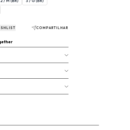
2 / M (BR)
3 / G (BR)
ISHLIST
COMPARTILHAR
gether