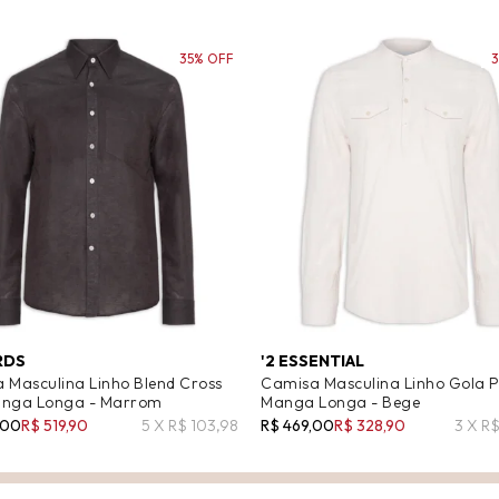
35% OFF
RDS
'2 ESSENTIAL
 Masculina Linho Blend Cross
Camisa Masculina Linho Gola 
anga Longa - Marrom
Manga Longa - Bege
,00
R$ 519,90
5 X R$ 103,98
R$ 469,00
R$ 328,90
3 X R