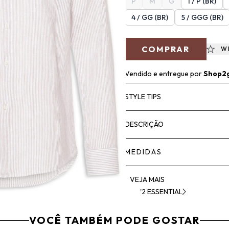
P
M
G
1 / P (BR)
4 / GG (BR)
5 / GGG (BR)
COMPRAR
W
Vendido e entregue por
Shop2
STYLE TIPS
DESCRIÇÃO
MEDIDAS
VEJA MAIS
'2 ESSENTIAL
VOCÊ TAMBÉM PODE GOSTAR