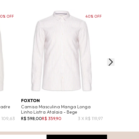
30% OFF
40% OFF
FOXTON
'2 ESSENTIAL
Padre
Camisa Masculina Manga Longa
Camisa Mascu
Linho Listra Atalaia - Bege
Bolso Manga 
$ 109,63
R$ 598,00
R$ 359,90
3 X R$ 119,97
R$ 529,00
R$ 2