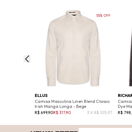
55% OFF
ELLUS
RICHA
Camisa Masculina Linen Blend Classic
Camisa
Irish Manga Longa - Bege
Dye M
R$ 699,90
R$ 317,90
3 X R$ 105,97
R$ 798