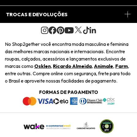
Conheça o Site
Fretes
Minha Conta
TROCAS E DEVOLUÇÕES
Journal
2Getherclub
Pedido de Presente
Condições Gerais
Novos Designers
Regulamento e Promoções
Wishlist
No Shop2gether você encontra moda masculina e feminina
Troca Fácil
das melhores marcas nacionais e internacionais. Encontre
Saiu na Mídia
Cupons
roupas, calçados, acessórios e lançamentos exclusivos de
Restituição de Pagamento
marcas como
Osklen
,
Ricardo Almeida
,
Animale
,
Farm
,
Sustentabilidade
entre outras. Compre online com segurança, frete para todo
Dúvidas Frequentes
o Brasil e aproveite nossas facilidades de pagamento.
Navegando
Termos e Condições
FORMAS DE PAGAMENTO
Termos e Condições
Política de Privacidade
Trabalhe Conosco
Declaração De Conteúdo