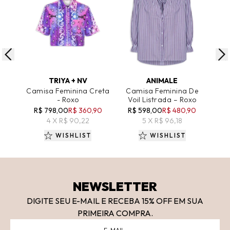
ADICIONAR AO CARRINHO
ADICIONAR AO CARRINHO
A
TRIYA + NV
ANIMALE
Camisa Feminina Creta
Camisa Feminina De
Cam
- Roxo
Voil Listrada – Roxo
R$ 798,00
R$ 360,90
R$ 598,00
R$ 480,90
R
4 X R$ 90,22
5 X R$ 96,18
WISHLIST
WISHLIST
NEWSLETTER
DIGITE SEU E-MAIL E RECEBA 15
% OFF
EM SUA
PRIMEIRA COMPRA.