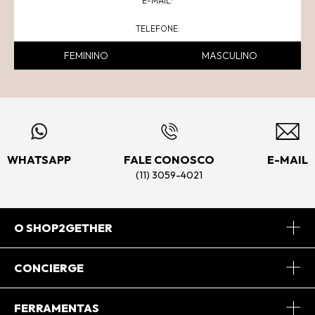
FEMININO
MASCULINO
WHATSAPP
FALE CONOSCO
E-MAIL
(11) 3059-4021
O SHOP2GETHER
Sobre Nós
CONCIERGE
Conheça o App
Central de Relacionamento
FERRAMENTAS