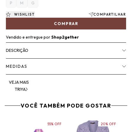
P
M
G
WISHLIST
COMPARTILHAR
COMPRAR
Vendido e entregue por
Shop2gether
DESCRIÇÃO
MEDIDAS
VEJA MAIS
TRIYA
VOCÊ TAMBÉM PODE GOSTAR
55% OFF
20% OFF