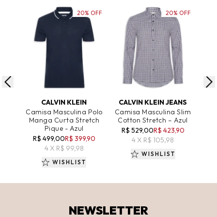
20% OFF
20% OFF
ADICIONAR AO CARRINHO
ADICIONAR AO CARRINHO
A
CALVIN KLEIN
CALVIN KLEIN JEANS
Camisa Masculina Polo
Camisa Masculina Slim
Cam
Manga Curta Stretch
Cotton Stretch – Azul
Fit
Pique - Azul
R$ 529,00
R$ 423,90
R$ 499,00
R$ 399,90
4 X R$ 105,98
4 X R$ 99,98
WISHLIST
WISHLIST
NEWSLETTER