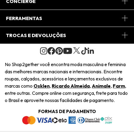
Sobre Nós
CONCIERGE
Conheça o App
Central de Relacionamento
FERRAMENTAS
Conheça o Site
Fretes
Minha Conta
TROCAS E DEVOLUÇÕES
Journal
2Getherclub
Pedido de Presente
Condições Gerais
Novos Designers
Regulamento e Promoções
Wishlist
No Shop2gether você encontra moda masculina e feminina
Troca Fácil
das melhores marcas nacionais e internacionais. Encontre
Saiu na Mídia
Cupons
roupas, calçados, acessórios e lançamentos exclusivos de
Restituição de Pagamento
marcas como
Osklen
,
Ricardo Almeida
,
Animale
,
Farm
,
Sustentabilidade
entre outras. Compre online com segurança, frete para todo
Dúvidas Frequentes
o Brasil e aproveite nossas facilidades de pagamento.
Navegando
Termos e Condições
FORMAS DE PAGAMENTO
Termos e Condições
Política de Privacidade
Trabalhe Conosco