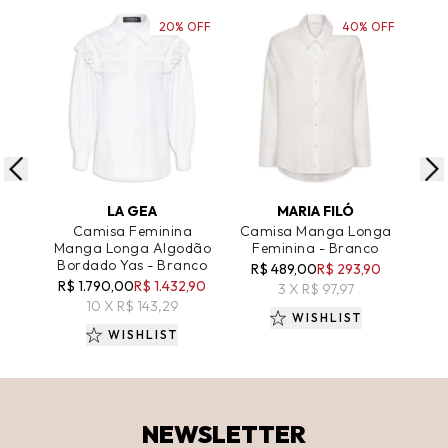
20% OFF
40% OFF
ADICIONAR AO CARRINHO
ADICIONAR AO CARRINHO
A
LA GEA
MARIA FILÓ
Camisa Feminina
Camisa Manga Longa
B
Manga Longa Algodão
Feminina - Branco
Tri
Bordado Yas - Branco
Lon
R$ 489,00
R$ 293,90
R$ 1.790,00
R$ 1.432,90
3 X R$ 97,97
10 X R$ 143,29
WISHLIST
WISHLIST
NEWSLETTER