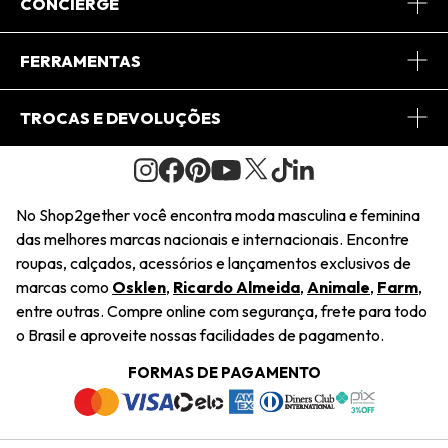
Sobre Nós
CONCIERGE
Conheça o App
Central de Relacionamento
FERRAMENTAS
Conheça o Site
Fretes
Minha Conta
TROCAS E DEVOLUÇÕES
Journal
2Getherclub
Pedido de Presente
Condições Gerais
Novos Designers
Regulamento e Promoções
Wishlist
No Shop2gether você encontra moda masculina e feminina
Troca Fácil
das melhores marcas nacionais e internacionais. Encontre
Saiu na Mídia
Cupons
roupas, calçados, acessórios e lançamentos exclusivos de
Restituição de Pagamento
marcas como
Osklen
,
Ricardo Almeida
,
Animale
,
Farm
,
Sustentabilidade
entre outras. Compre online com segurança, frete para todo
Dúvidas Frequentes
o Brasil e aproveite nossas facilidades de pagamento.
Navegando
Termos e Condições
FORMAS DE PAGAMENTO
Termos e Condições
Política de Privacidade
Trabalhe Conosco