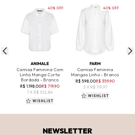
40% OFF
40% OFF
ADICIONAR AO CARRINHO
ADICIONAR AO CARRINHO
A
ANIMALE
FARM
Camisa Feminina Com
Camisa Feminina
B
Linho Manga Curta
Mangas Linho - Branco
Ris
Bordada - Branco
R$ 598,00
R$ 359,90
R$ 1.198,00
R$ 719,90
R
3 X R$ 119,97
7 X R$ 102,84
WISHLIST
WISHLIST
NEWSLETTER