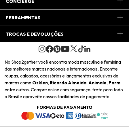
Sobre Nós
CONCIERGE
Conheça o App
Central de Relacionamento
FERRAMENTAS
Conheça o Site
Fretes
Minha Conta
TROCAS E DEVOLUÇÕES
Journal
2Getherclub
Pedido de Presente
Condições Gerais
Novos Designers
Regulamento e Promoções
Wishlist
No Shop2gether você encontra moda masculina e feminina
Troca Fácil
das melhores marcas nacionais e internacionais. Encontre
Saiu na Mídia
Cupons
roupas, calçados, acessórios e lançamentos exclusivos de
Restituição de Pagamento
marcas como
Osklen
,
Ricardo Almeida
,
Animale
,
Farm
,
Sustentabilidade
entre outras. Compre online com segurança, frete para todo
Dúvidas Frequentes
o Brasil e aproveite nossas facilidades de pagamento.
Navegando
Termos e Condições
FORMAS DE PAGAMENTO
Termos e Condições
Política de Privacidade
Trabalhe Conosco