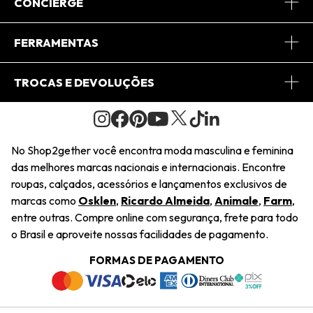
Sobre Nós
CONCIERGE
Conheça o App
Central de Relacionamento
FERRAMENTAS
Conheça o Site
Fretes
Minha Conta
TROCAS E DEVOLUÇÕES
Journal
2Getherclub
Pedido de Presente
Condições Gerais
Novos Designers
Regulamento e Promoções
Wishlist
No Shop2gether você encontra moda masculina e feminina
Troca Fácil
das melhores marcas nacionais e internacionais. Encontre
Saiu na Mídia
Cupons
roupas, calçados, acessórios e lançamentos exclusivos de
Restituição de Pagamento
marcas como
Osklen
,
Ricardo Almeida
,
Animale
,
Farm
,
Sustentabilidade
entre outras. Compre online com segurança, frete para todo
Dúvidas Frequentes
o Brasil e aproveite nossas facilidades de pagamento.
Navegando
Termos e Condições
FORMAS DE PAGAMENTO
Termos e Condições
Política de Privacidade
Trabalhe Conosco