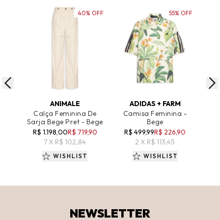
40% OFF
55% OFF
ADICIONAR AO CARRINHO
ADICIONAR AO CARRINHO
A
ANIMALE
ADIDAS + FARM
Calça Feminina De
Camisa Feminina -
C
Sarja Bege Pret - Bege
Bege
Alg
R$ 1.198,00
R$ 719,90
R$ 499,99
R$ 226,90
R$
7 X R$ 102,84
2 X R$ 113,45
WISHLIST
WISHLIST
NEWSLETTER