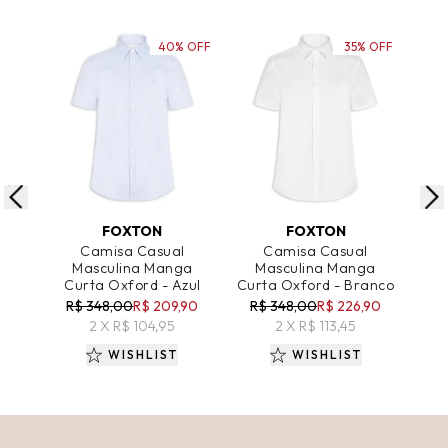
40% OFF
35% OFF
ADICIONAR AO CARRINHO
ADICIONAR AO CARRINHO
A
FOXTON
FOXTON
Camisa Casual
Camisa Casual
C
Masculina Manga
Masculina Manga
Ca
Curta Oxford - Azul
Curta Oxford - Branco
R$ 348,00
R$ 209,90
R$ 348,00
R$ 226,90
R
2 X R$ 104,95
2 X R$ 113,45
WISHLIST
WISHLIST