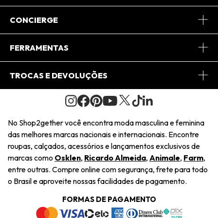
Sobre Nós
CONCIERGE
Conheça o App
Central de Relacionamento
FERRAMENTAS
Conheça o Site
Fretes
Minha Conta
TROCAS E DEVOLUÇÕES
Journal
2Getherclub
Pedido de Presente
Condições Gerais
Novos Designers
Regulamento e Promoções
Wishlist
No Shop2gether você encontra moda masculina e feminina
Troca Fácil
das melhores marcas nacionais e internacionais. Encontre
Saiu na Mídia
Cupons
roupas, calçados, acessórios e lançamentos exclusivos de
Restituição de Pagamento
marcas como
Osklen
,
Ricardo Almeida
,
Animale
,
Farm
,
Sustentabilidade
entre outras. Compre online com segurança, frete para todo
Dúvidas Frequentes
o Brasil e aproveite nossas facilidades de pagamento.
Navegando
Termos e Condições
FORMAS DE PAGAMENTO
Termos e Condições