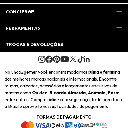
Sobre Nós
CONCIERGE
Conheça o App
Central de Relacionamento
FERRAMENTAS
Conheça o Site
Fretes
Minha Conta
TROCAS E DEVOLUÇÕES
Journal
2Getherclub
Pedido de Presente
Condições Gerais
Novos Designers
Regulamento e Promoções
Wishlist
No Shop2gether você encontra moda masculina e feminina
Troca Fácil
das melhores marcas nacionais e internacionais. Encontre
Saiu na Mídia
Cupons
roupas, calçados, acessórios e lançamentos exclusivos de
Restituição de Pagamento
marcas como
Osklen
,
Ricardo Almeida
,
Animale
,
Farm
,
Sustentabilidade
entre outras. Compre online com segurança, frete para todo
Dúvidas Frequentes
o Brasil e aproveite nossas facilidades de pagamento.
Navegando
Termos e Condições
FORMAS DE PAGAMENTO
Termos e Condições