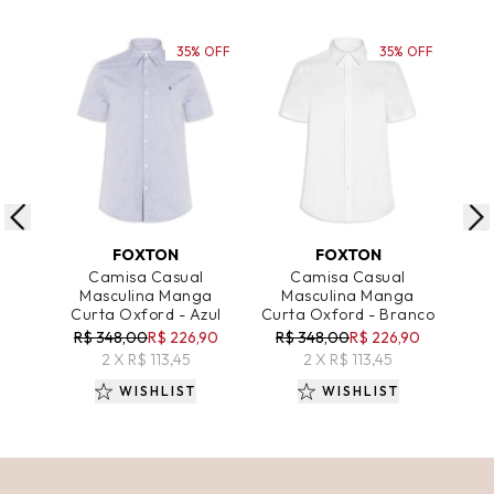
35% OFF
35% OFF
ADICIONAR AO CARRINHO
ADICIONAR AO CARRINHO
A
FOXTON
FOXTON
Camisa Casual
Camisa Casual
C
Masculina Manga
Masculina Manga
Ca
Curta Oxford - Azul
Curta Oxford - Branco
R$ 348,00
R$ 226,90
R$ 348,00
R$ 226,90
R
2 X R$ 113,45
2 X R$ 113,45
WISHLIST
WISHLIST