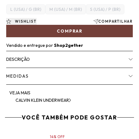
L (USA) / G (BR)
M (USA) / M (BR)
S (USA) / P (BR)
WISHLIST
COMPARTILHAR
COMPRAR
Vendido e entregue por
Shop2gether
DESCRIÇÃO
MEDIDAS
VEJA MAIS
CALVIN KLEIN UNDERWEAR
VOCÊ TAMBÉM PODE GOSTAR
14% OFF