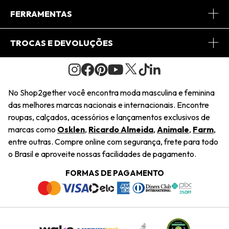
Conheça o App
Central de Relacionamento
FERRAMENTAS
Conheça o Site
Fretes
Minha Conta
TROCAS E DEVOLUÇÕES
Journal
2Getherclub
Pedido de Presente
Condições Gerais
Novos Designers
Regulamento e Promoções
Wishlist
No Shop2gether você encontra moda masculina e feminina
Troca Fácil
das melhores marcas nacionais e internacionais. Encontre
Saiu na Mídia
Cupons
roupas, calçados, acessórios e lançamentos exclusivos de
Restituição de Pagamento
marcas como
Osklen
,
Ricardo Almeida
,
Animale
,
Farm
,
Sustentabilidade
entre outras. Compre online com segurança, frete para todo
Dúvidas Frequentes
o Brasil e aproveite nossas facilidades de pagamento.
Navegando
Termos e Condições
FORMAS DE PAGAMENTO
Termos e Condições
Política de Privacidade
Trabalhe Conosco
Declaração De Conteúdo