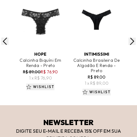
ADICIONAR AO CARRINHO
ADICIONAR AO CARRINHO
A
HOPE
INTIMISSIMI
Calcinha Biquíni Em
Calcinha Brasileira De
Cal
Renda - Preto
Algodão E Renda -
Preto
R$ 89,00
R$ 76,90
R$ 89,00
1 x R$ 76,90
1 x R$ 89,00
WISHLIST
WISHLIST
NEWSLETTER
DIGITE SEU E-MAIL E RECEBA 15
% OFF
EM SUA