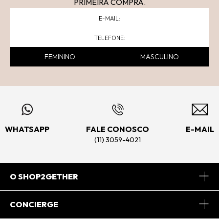
PRIMEIRA COMPRA.
FEMININO
MASCULINO
WHATSAPP
FALE CONOSCO
E-MAIL
(11) 3059-4021
O SHOP2GETHER
Sobre Nós
CONCIERGE