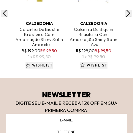
ADICIONAR AO CARRINHO
ADICIONAR AO CARRINHO
A
CALZEDONIA
CALZEDONIA
Calcinha De Biquíni
Calcinha De Biquíni
Ca
Brasileira Com
Brasileira Com
Amarração Shiny Satin
Amarração Shiny Satin
Ama
- Amarelo
- Azul
R$ 199,00
R$ 99,50
R$ 199,00
R$ 99,50
1 x R$ 99,50
1 x R$ 99,50
WISHLIST
WISHLIST
NEWSLETTER
DIGITE SEU E-MAIL E RECEBA 15
% OFF
EM SUA
PRIMEIRA COMPRA.