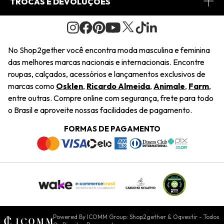
TROCAS E DEVOLUÇÕES
Journal
2Getherclub
Pedido de Presente
Condições Gerais
Novos Designers
Regulamento e Promoções
Wishlist
No Shop2gether você encontra moda masculina e feminina
Troca Fácil
das melhores marcas nacionais e internacionais. Encontre
Saiu na Mídia
Cupons
roupas, calçados, acessórios e lançamentos exclusivos de
Restituição de Pagamento
marcas como
Osklen
,
Ricardo Almeida
,
Animale
,
Farm
,
Sustentabilidade
entre outras. Compre online com segurança, frete para todo
Dúvidas Frequentes
o Brasil e aproveite nossas facilidades de pagamento.
Navegando
Termos e Condições
FORMAS DE PAGAMENTO
Termos e Condições
Política de Privacidade
Trabalhe Conosco
Declaração De Conteúdo
Powered By ICOMM Group: Shop2gether & Oqvestir - Todos