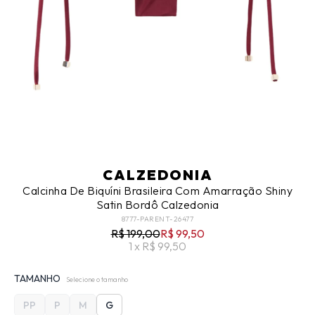
CALZEDONIA
Calcinha De Biquíni Brasileira Com Amarração Shiny
Satin Bordô Calzedonia
8777-PARENT-26477
R$ 199,00
R$ 99,50
1 x R$ 99,50
TAMANHO
Selecione o tamanho
PP
P
M
G