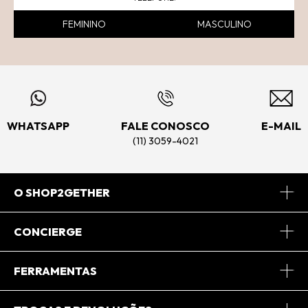
FEMININO
MASCULINO
WHATSAPP
FALE CONOSCO
E-MAIL
(11) 3059-4021
O SHOP2GETHER
Sobre Nós
CONCIERGE
Conheça o App
Central de Relacionamento
FERRAMENTAS
Conheça o Site
Fretes
Minha Conta