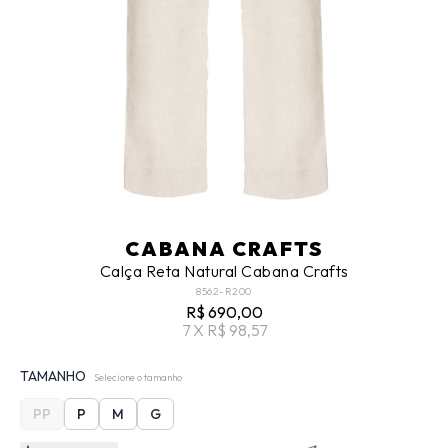
CABANA CRAFTS
Calça Reta Natural Cabana Crafts
8562-R200
R$ 690,00
7 X R$ 98,57
TAMANHO
Selecione o tamanho
PP
P
M
G