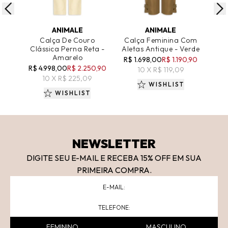
ADICIONAR AO CARRINHO
ADICIONAR AO CARRINHO
A
ANIMALE
ANIMALE
Calça De Couro
Calça Feminina Com
C
Clássica Perna Reta -
Aletas Antique - Verde
C
Amarelo
Pe
R$ 1.698,00
R$ 1.190,90
R$ 4.998,00
R$ 2.250,90
R$ 
10 X R$ 119,09
10 X R$ 225,09
WISHLIST
WISHLIST
NEWSLETTER
DIGITE SEU E-MAIL E RECEBA 15
% OFF
EM SUA
PRIMEIRA COMPRA.
FEMININO
MASCULINO