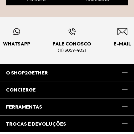
WHATSAPP
FALE CONOSCO
E-MAIL
(11) 3059-4021
O SHOP2GETHER
Sobre Nós
CONCIERGE
Conheça o App
Central de Relacionamento
FERRAMENTAS
Conheça o Site
Fretes
Minha Conta
TROCAS E DEVOLUÇÕES
Journal