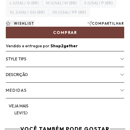
L (USA) / G (BR)
M (USA) / M (BR)
S (USA) / P (BR)
XL (USA) / GG (BR)
XS (USA) / PP (BR)
WISHLIST
COMPARTILHAR
COMPRAR
Vendido e entregue por
Shop2gether
STYLE TIPS
DESCRIÇÃO
MEDIDAS
VEJA MAIS
LEVI'S
VOCÊ TAMBÉM PODE GOSTAR