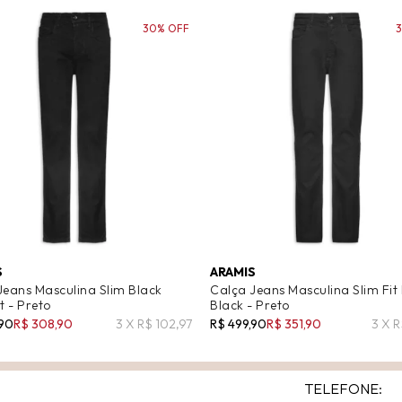
30% OFF
S
ARAMIS
Jeans Masculina Slim Black
Calça Jeans Masculina Slim Fit
 - Preto
Black - Preto
,90
R$ 308,90
3 X R$ 102,97
R$ 499,90
R$ 351,90
3 X R