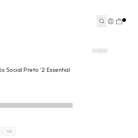
TEAPP*
.
S
S
JEANS
JEANS
FITNESS
FITNESS
CASA
CASA
<< Voltar
s Social Preto '2 Essential
48