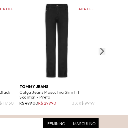
30% OFF
40% OFF
TOMMY JEANS
TOMMY JEAN
 Black
Calça Jeans Masculina Slim Fit
Calça Jeans M
Scanton - Preto
Austin Slim DI
$ 117,30
R$ 499,00
R$ 299,90
3 X R$ 99,97
R$ 549,00
R$ 4
FEMININO
MASCULINO