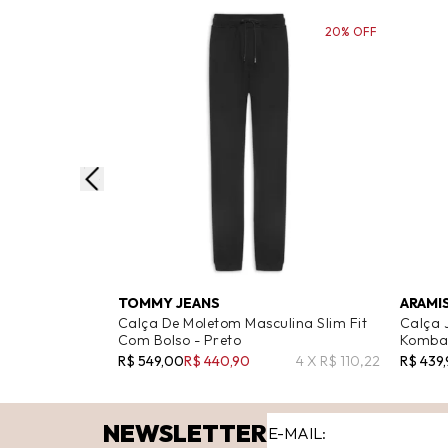
20% OFF
TOMMY JEANS
ARAMI
Calça De Moletom Masculina Slim Fit
Calça 
Com Bolso - Preto
Kombat
R$ 549,00
R$ 440,90
4 X R$ 110,22
R$ 439
NEWSLETTER