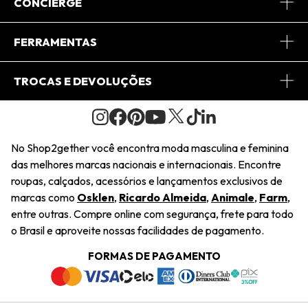
Sobre Nós
CONCIERGE
Conheça o App
Central de Relacionamento
FERRAMENTAS
Conheça o Site
Fretes
Minha Conta
TROCAS E DEVOLUÇÕES
Journal
2Getherclub
Pedido de Presente
Condições Gerais
Novos Designers
Regulamento e Promoções
Wishlist
No Shop2gether você encontra moda masculina e feminina
Troca Fácil
das melhores marcas nacionais e internacionais. Encontre
Saiu na Mídia
Cupons
roupas, calçados, acessórios e lançamentos exclusivos de
Restituição de Pagamento
marcas como
Osklen
,
Ricardo Almeida
,
Animale
,
Farm
,
Sustentabilidade
entre outras. Compre online com segurança, frete para todo
Dúvidas Frequentes
o Brasil e aproveite nossas facilidades de pagamento.
Navegando
Termos e Condições
FORMAS DE PAGAMENTO
Termos e Condições
Política de Privacidade
Trabalhe Conosco