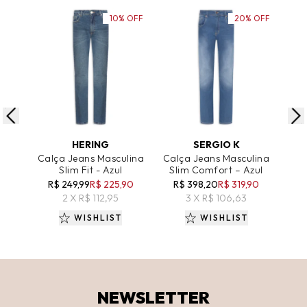
10% OFF
20% OFF
ADICIONAR AO CARRINHO
ADICIONAR AO CARRINHO
A
HERING
SERGIO K
Calça Jeans Masculina
Calça Jeans Masculina
Cal
Slim Fit - Azul
Slim Comfort – Azul
5
R$ 249,99
R$ 225,90
R$ 398,20
R$ 319,90
R
2 X R$ 112,95
3 X R$ 106,63
WISHLIST
WISHLIST
NEWSLETTER